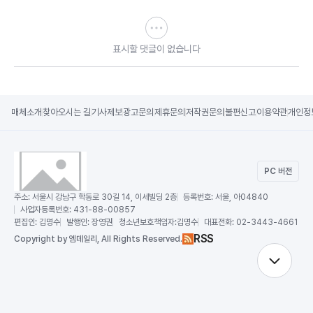
표시할 댓글이 없습니다
매체소개
찾아오시는 길
기사제보
광고문의
제휴문의
저작권문의
불편신고
이용약관
개인정
PC 버전
주소:
서울시 강남구 학동로 30길 14, 이세빌딩 2층
등록번호:
서울, 아04840
사업자등록번호:
431-88-00857
편집인:
김명수
발행인:
장영권
청소년보호책임자:
김명수
대표전화:
02-3443-4661
RSS
Copy
right by 엠데일리,
All Rights Reserved.