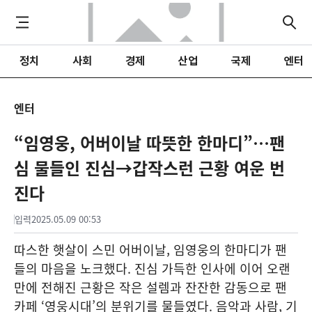
정치
사회
경제
산업
국제
엔터
엔터
“임영웅, 어버이날 따뜻한 한마디”…팬
심 물들인 진심→갑작스런 근황 여운 번
진다
입력
2025.05.09 00:53
따스한 햇살이 스민 어버이날, 임영웅의 한마디가 팬
들의 마음을 노크했다. 진심 가득한 인사에 이어 오랜
만에 전해진 근황은 작은 설렘과 잔잔한 감동으로 팬
카페 ‘영웅시대’의 분위기를 물들였다. 음악과 사람, 기