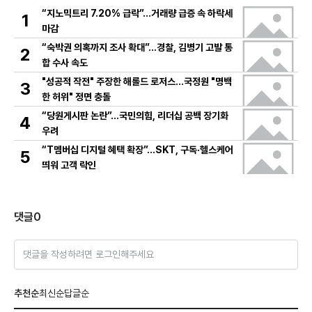
“지노믹트리 7.20% 급락”…거래량 급증 속 하락세
1
마감
“숙박권 의혹까지 조사 확대”…경찰, 김병기 고발 통
2
합 수사 속도
"성공적 작전" 주장한 해롤드 로저스…국정원 "명백
3
한 허위" 정면 충돌
“당원게시판 논란”…국민의힘, 리더십 공백 장기화
4
우려
“T멤버십 디지털 혜택 확장”…SKT, 구독·헬스케어
5
띄워 고객 락인
댓글
0
댓글을 작성하려면 로그인해주세요
추천순
최신순
답글순