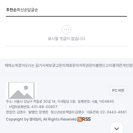
추천순
최신순
답글순
표시할 댓글이 없습니다
매체소개
찾아오시는 길
기사제보
광고문의
제휴문의
저작권문의
불편신고
이용약관
개인정
PC 버전
주소:
서울시 강남구 학동로 30길 14, 이세빌딩 2층
등록번호:
서울, 아04840
사업자등록번호:
431-88-00857
편집인:
김명수
발행인:
장영권
청소년보호책임자:
김명수
대표전화:
02-3443-4661
RSS
Copy
right by 엠데일리,
All Rights Reserved.