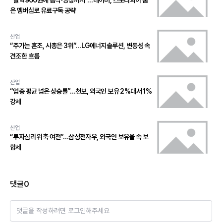
“월 4900원에 음악·영상까지”…네이버, 스포티파이 품
은 멤버십로 유료구독 공략
산업
“주가는 혼조, 시총은 3위”…LG에너지솔루션, 변동성 속
견조한 흐름
산업
“업종 평균 넘은 상승률”…천보, 외국인 보유 2%대서 1%
강세
산업
“투자심리 위축 여전”…삼성전자우, 외국인 보유율 속 보
합세
댓글
0
댓글을 작성하려면 로그인해주세요