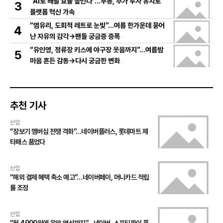
“AI로 배달 효율 높인다”…부릉, 추가 투자 유치로
3
플랫폼 혁신 가속
“염유리, 도회적 레트로 눈빛”…여름 한가운데 묻어
4
난 자유의 감각→팬들 궁금증 증폭
“유인영, 정류장 키스에 야구장 웃음까지”…여름밤
5
마음 흔든 감동→다시 궁금한 변화
추천 기사
산업
“장보기 멤버십 전쟁 격화”…네이버플러스, 롯데마트 제
타패스 품었다
산업
“해외 결제 혜택 축소 예고”…네이버페이, 머니카드 적립
률 조정
산업