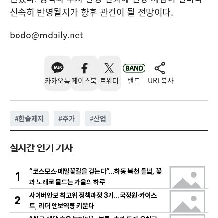
신속히 반영될지가 향후 관건이 될 전망이다.
bodo@mdaily.net
카카오톡
페이스북
트위터
밴드
URL복사
#
한솔제지
#
주가
#
산업
실시간 인기 기사
“코스모스·메밀꽃길을 걷는다”…하동 북천 들녘, 꽃
1
과 노래로 물드는 가을의 하루
사이버안보 최고위 정책과정 3기…국정원·카이스
2
트, 리더 안보역량 키운다