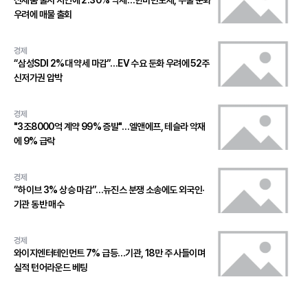
신제품 출시 지연에 2.30% 약세…한미반도체, 수출 둔화
우려에 매물 출회
경제
“삼성SDI 2%대 약세 마감”…EV 수요 둔화 우려에 52주
신저가권 압박
경제
"3조8000억 계약 99% 증발"…엘앤에프, 테슬라 악재
에 9% 급락
경제
“하이브 3% 상승 마감”…뉴진스 분쟁 소송에도 외국인·
기관 동반 매수
경제
와이지엔터테인먼트 7% 급등…기관, 18만 주 사들이며
실적 턴어라운드 베팅