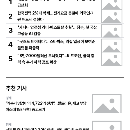
1
급선회
한국전력 2%대 약세…전기요금 동결에 외국인·기
2
관 매도세 겹쳤다
"카나나 안전성 라마·미스트랄 추월"…정부, 첫 국산
3
고성능 AI 검증
“굿즈도 데이터다”…스타벅스, 리셀 열풍이 보여준
4
플랫폼 파급력
“8만7000달러선 무너졌다”…비트코인, 급락 충
5
격 속 추가 하락 공포 확산
추천 기사
경제
“4분기 영업이익 4,722억 전망”…셀트리온, 재고 부담
해소에 18만 원대 숨고르기
경제