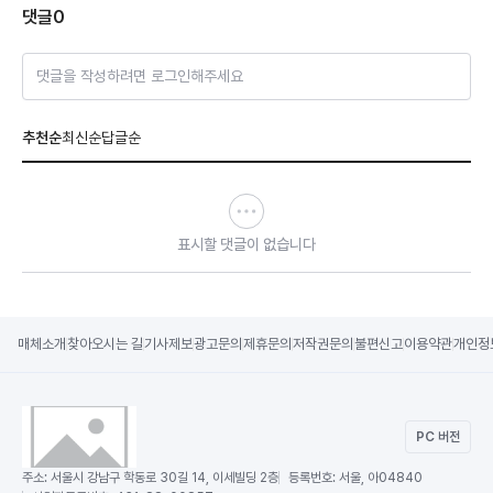
댓글
0
댓글을 작성하려면 로그인해주세요
추천순
최신순
답글순
표시할 댓글이 없습니다
매체소개
찾아오시는 길
기사제보
광고문의
제휴문의
저작권문의
불편신고
이용약관
개인정
PC 버전
주소:
서울시 강남구 학동로 30길 14, 이세빌딩 2층
등록번호:
서울, 아04840