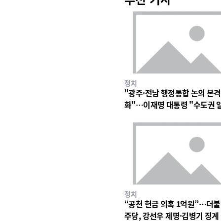
정치
"광주·전남 행정통합 논의 본격
화"…이재명 대통령 "수도권 
구조 바꿀 계기"
정치
“공천 헌금 의혹 1억원”…더
주당, 강선우 제명·김병기 징계