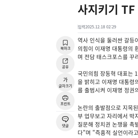
사지키기 TF
입력
2025.12.18 02:29
역사 인식을 둘러싼 갈등이
의힘이 이재명 대통령의 환
북마크
며 전담 태스크포스를 꾸
공유
국민의힘 장동혁 대표는 1
가
을 밝히고 이재명 대통령의
글자크기
를 출범시켜 이재명 정권의
프린트
논란의 출발점으로 지목된 
부 업무보고 자리에서 박
질문해 정치권 논쟁을 촉발
댓글
다"며 "즉흥적 실언이라고