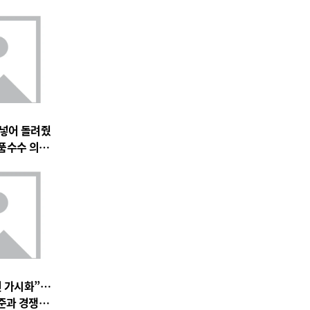
 넣어 돌려줬
품수수 의혹
전 가시화”…
준과 경쟁