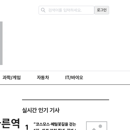
로그인
과학/게임
자동차
IT/바이오
실시간 인기 기사
바른역
“코스모스·메밀꽃길을 걷는
1