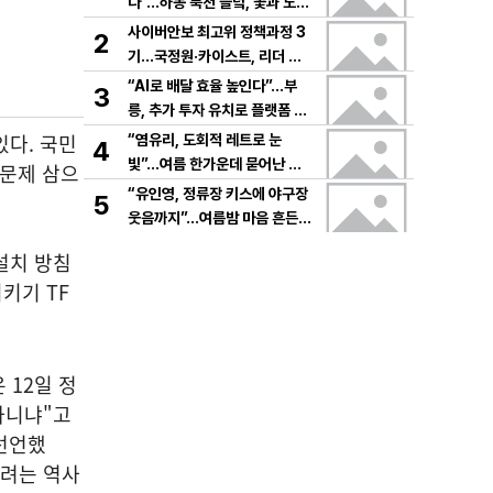
다”…하동 북천 들녘, 꽃과 노래
로 물드는 가을의 하루
사이버안보 최고위 정책과정 3
2
기…국정원·카이스트, 리더 안
보역량 키운다
“AI로 배달 효율 높인다”…부
3
릉, 추가 투자 유치로 플랫폼 혁
신 가속
있다. 국민
“염유리, 도회적 레트로 눈
4
빛”…여름 한가운데 묻어난 자
 문제 삼으
유의 감각→팬들 궁금증 증폭
“유인영, 정류장 키스에 야구장
5
웃음까지”…여름밤 마음 흔든
감동→다시 궁금한 변화
설치 방침
키기 TF
 12일 정
아니냐"고
 선언했
쓰려는 역사