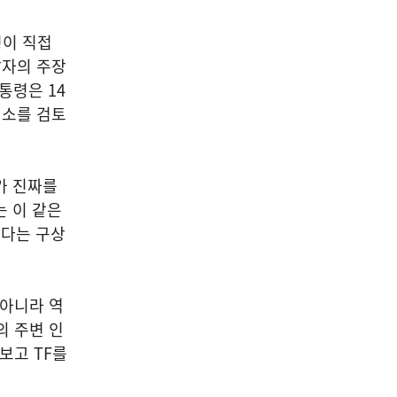
령이 직접
살자의 주장
통령은 14
취소를 검토
가 진짜를
 이 같은
겠다는 구상
 아니라 역
의 주변 인
보고 TF를