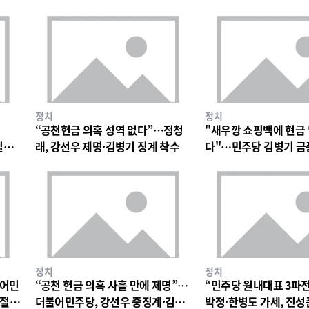
정치
정치
“공천헌금 의혹 성역 없다”…정청
"새우깡 쇼핑백에 현금
일극
래, 강선우 제명·김병기 징계 착수
다"…민주당 김병기 금
파장
정치
정치
불어민
“공천 헌금 의혹 사흘 만에 제명”…
“민주당 원내대표 3파
 절
더불어민주당, 강선우 중징계·김병
박정·한병도 가세, 진성