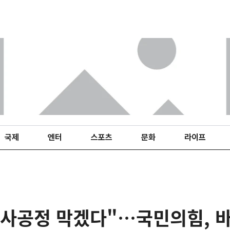
국제
엔터
스포츠
문화
라이프
역사공정 막겠다"…국민의힘, 