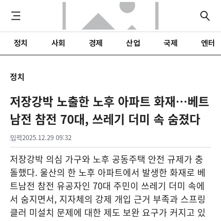
정치
사회
경제
산업
국제
엔터
정치
저장강박 노출한 노후 아파트 화재…베트
남전 참전 70대, 쓰레기 더미 속 숨졌다
입력
2025.12.29 09:32
저장강박 의심 가구와 노후 공동주택 안전 규제가 충
돌했다. 울산의 한 노후 아파트에서 발생한 화재로 베
트남전 참전 유공자인 70대 주민이 쓰레기 더미 속에
서 숨지면서, 지자체의 강제 개입 근거 부족과 스프링
클러 미설치 문제에 대한 제도 보완 요구가 커지고 있