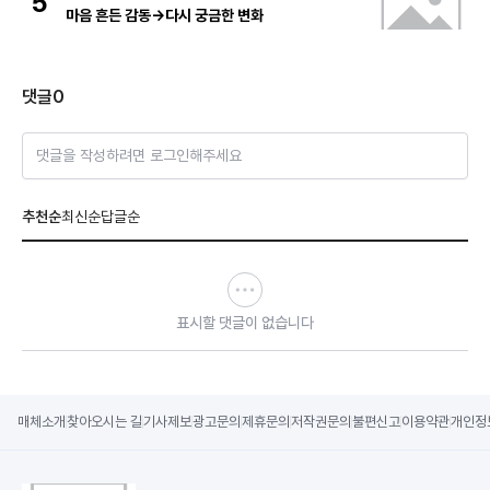
5
마음 흔든 감동→다시 궁금한 변화
댓글
0
댓글을 작성하려면 로그인해주세요
추천순
최신순
답글순
표시할 댓글이 없습니다
매체소개
찾아오시는 길
기사제보
광고문의
제휴문의
저작권문의
불편신고
이용약관
개인정