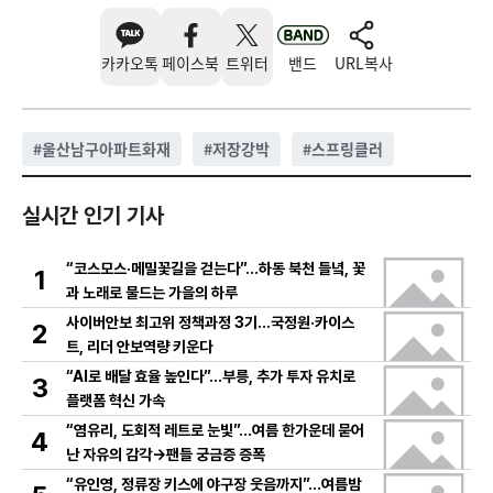
카카오톡
페이스북
트위터
밴드
URL복사
#
울산남구아파트화재
#
저장강박
#
스프링클러
실시간 인기 기사
“코스모스·메밀꽃길을 걷는다”…하동 북천 들녘, 꽃
1
과 노래로 물드는 가을의 하루
사이버안보 최고위 정책과정 3기…국정원·카이스
2
트, 리더 안보역량 키운다
“AI로 배달 효율 높인다”…부릉, 추가 투자 유치로
3
플랫폼 혁신 가속
“염유리, 도회적 레트로 눈빛”…여름 한가운데 묻어
4
난 자유의 감각→팬들 궁금증 증폭
“유인영, 정류장 키스에 야구장 웃음까지”…여름밤