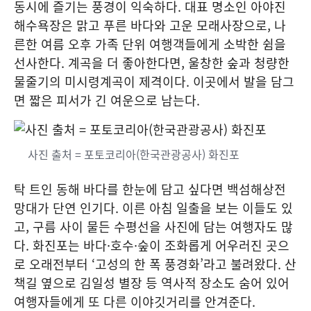
동시에 즐기는 풍경이 익숙하다. 대표 명소인 아야진
해수욕장은 맑고 푸른 바다와 고운 모래사장으로, 나
른한 여름 오후 가족 단위 여행객들에게 소박한 쉼을
선사한다. 계곡을 더 좋아한다면, 울창한 숲과 청량한
물줄기의 미시령계곡이 제격이다. 이곳에서 발을 담그
면 짧은 피서가 긴 여운으로 남는다.
사진 출처 = 포토코리아(한국관광공사) 화진포
탁 트인 동해 바다를 한눈에 담고 싶다면 백섬해상전
망대가 단연 인기다. 이른 아침 일출을 보는 이들도 있
고, 구름 사이 물든 수평선을 사진에 담는 여행자도 많
다. 화진포는 바다·호수·숲이 조화롭게 어우러진 곳으
로 오래전부터 ‘고성의 한 폭 풍경화’라고 불려왔다. 산
책길 옆으로 김일성 별장 등 역사적 장소도 숨어 있어
여행자들에게 또 다른 이야깃거리를 안겨준다.