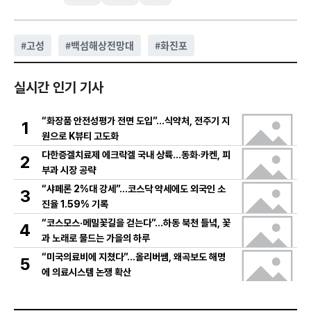
#
고성
#
백섬해상전망대
#
화진포
실시간 인기 기사
“화장품 안전성평가 전면 도입”…식약처, 전주기 지
1
원으로 K뷰티 고도화
다한증겔치료제 에크락겔 국내 상륙…동화·카켄, 피
2
부과 시장 공략
“샤페론 2%대 강세”…코스닥 약세에도 외국인 소
3
진율 1.59% 기록
“코스모스·메밀꽃길을 걷는다”…하동 북천 들녘, 꽃
4
과 노래로 물드는 가을의 하루
“미국의료비에 지쳤다”…올리버쌤, 왜곡보도 해명
5
에 의료시스템 논쟁 확산