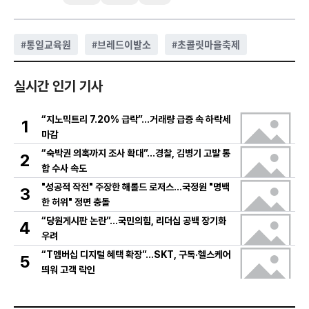
#
통일교육원
#
브레드이발소
#
초콜릿마을축제
실시간 인기 기사
“지노믹트리 7.20% 급락”…거래량 급증 속 하락세
1
마감
“숙박권 의혹까지 조사 확대”…경찰, 김병기 고발 통
2
합 수사 속도
"성공적 작전" 주장한 해롤드 로저스…국정원 "명백
3
한 허위" 정면 충돌
“당원게시판 논란”…국민의힘, 리더십 공백 장기화
4
우려
“T멤버십 디지털 혜택 확장”…SKT, 구독·헬스케어
5
띄워 고객 락인