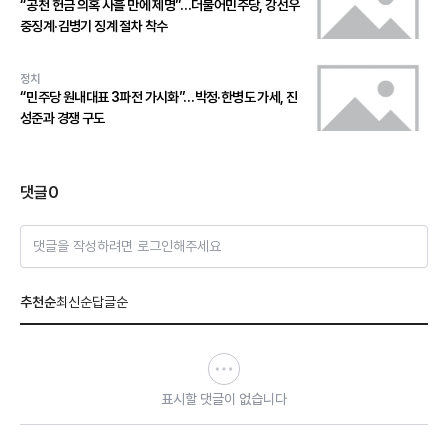
“공천 헌금 의혹 사흘 만에 제명”…더불어민주당, 강선우
중징계·김병기 징계 절차 착수
정치
“민주당 원내대표 3파전 가시화”…박정·한병도 가세, 진
성준과 경쟁 구도
댓글
0
댓글을 작성하려면 로그인해주세요
추천순
최신순
답글순
표시할 댓글이 없습니다