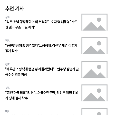
추천 기사
정치
"광주·전남 행정통합 논의 본격화"…이재명 대통령 "수도
권 일극 구조 바꿀 계기"
정치
“공천헌금 의혹 성역 없다”…정청래, 강선우 제명·김병기
징계 착수
정치
"새우깡 쇼핑백에 현금 넣어 돌려줬다"…민주당 김병기 금
품수수 의혹 파장
정치
“공천 헌금 의혹 1억원”…더불어민주당, 강선우 제명·김병
기 징계 절차 착수
정치