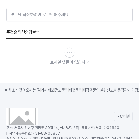
댓글을 작성하려면 로그인해주세요
추천순
최신순
답글순
표시할 댓글이 없습니다
매체소개
찾아오시는 길
기사제보
광고문의
제휴문의
저작권문의
불편신고
이용약관
개인정
PC 버전
주소:
서울시 강남구 학동로 30길 14, 이세빌딩 2층
등록번호:
서울, 아04840
사업자등록번호:
431-88-00857