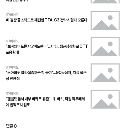
IT/바이오
AI 검증 풀스택으로 재편한 TTA, G3 전략 시험대 오른다
IT/바이오
“보지않아도듣지않아도쓴다”…티빙, 접근성강화로 OTT
포용확대
IT/바이오
"소아희귀 알라질증후군 첫 급여"...GC녹십자, 치료 접근
성 전환점
IT/바이오
“팬플랫폼서 내부 비위로 유출”…위버스, 직원 직무배제
에 법적조치 검토
댓글
0