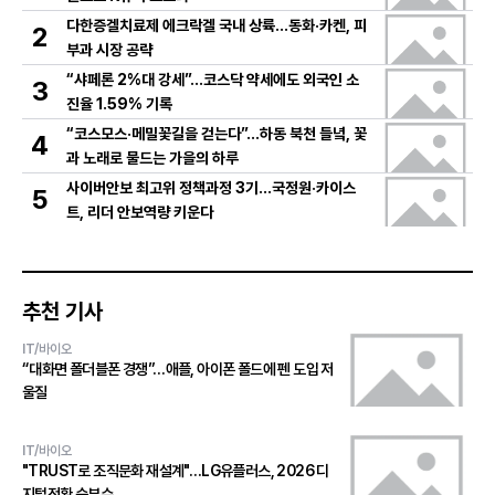
다한증겔치료제 에크락겔 국내 상륙…동화·카켄, 피
2
부과 시장 공략
“샤페론 2%대 강세”…코스닥 약세에도 외국인 소
3
진율 1.59% 기록
“코스모스·메밀꽃길을 걷는다”…하동 북천 들녘, 꽃
4
과 노래로 물드는 가을의 하루
사이버안보 최고위 정책과정 3기…국정원·카이스
5
트, 리더 안보역량 키운다
추천 기사
IT/바이오
“대화면 폴더블폰 경쟁”…애플, 아이폰 폴드에 펜 도입 저
울질
IT/바이오
"TRUST로 조직문화 재설계"…LG유플러스, 2026 디
지털전환 승부수