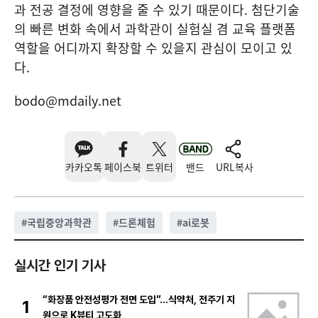
과 전공 결정에 영향을 줄 수 있기 때문이다. 첨단기술
의 빠른 변화 속에서 과학관이 실험실 겸 교육 플랫폼
역할을 어디까지 확장할 수 있을지 관심이 모이고 있
다.
bodo@mdaily.net
카카오톡
페이스북
트위터
밴드
URL복사
#
국립중앙과학관
#
드론체험
#
ai로봇
실시간 인기 기사
“화장품 안전성평가 전면 도입”…식약처, 전주기 지
1
원으로 K뷰티 고도화