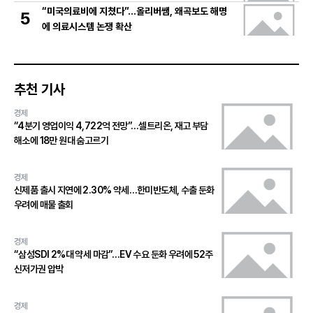
“미국의료비에 지쳤다”…올리버쌤, 왜곡보도 해명
5
에 의료시스템 논쟁 확산
추천 기사
경제
“4분기 영업이익 4,722억 전망”…셀트리온, 재고 부담
해소에 18만 원대 숨고르기
경제
신제품 출시 지연에 2.30% 약세…한미반도체, 수출 둔화
우려에 매물 출회
경제
“삼성SDI 2%대 약세 마감”…EV 수요 둔화 우려에 52주
신저가권 압박
경제