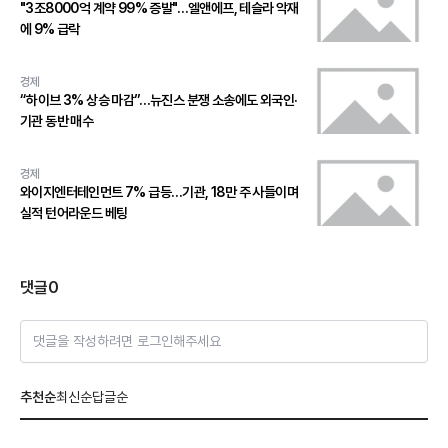
"3조8000억 계약 99% 증발"…엘앤에프, 테슬라 악재
에 9% 급락
경제
“하이브 3% 상승 마감”…뉴진스 분쟁 소송에도 외국인·
기관 동반 매수
경제
와이지엔터테인먼트 7% 급등…기관, 18만 주 사들이며
실적 턴어라운드 베팅
댓글
0
댓글을 작성하려면 로그인해주세요
추천순
최신순
답글순