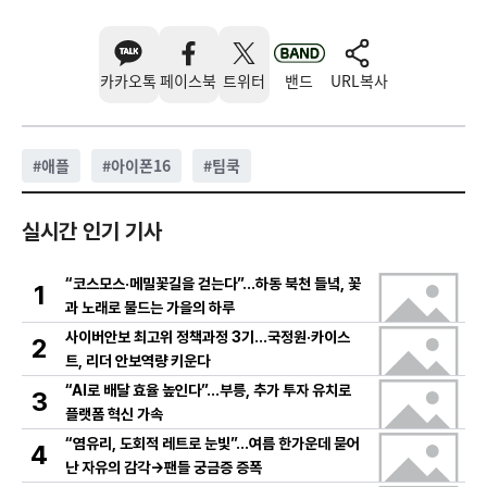
카카오톡
페이스북
트위터
밴드
URL복사
#
애플
#
아이폰16
#
팀쿡
실시간 인기 기사
“코스모스·메밀꽃길을 걷는다”…하동 북천 들녘, 꽃
1
과 노래로 물드는 가을의 하루
사이버안보 최고위 정책과정 3기…국정원·카이스
2
트, 리더 안보역량 키운다
“AI로 배달 효율 높인다”…부릉, 추가 투자 유치로
3
플랫폼 혁신 가속
“염유리, 도회적 레트로 눈빛”…여름 한가운데 묻어
4
난 자유의 감각→팬들 궁금증 증폭