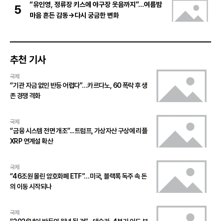
“유인영, 정류장 키스에 야구장 웃음까지”…여름밤
5
마음 흔든 감동→다시 궁금한 변화
추천 기사
국제
“기관 자금 없인 반등 어렵다”…카르다노, 60 폭락 후 생
존 경쟁 격화
국제
“금융 시스템 전면 개조”...트럼프, 가상자산 구상에 리플
XRP 연계설 확산
국제
“46조원 몰린 암호화폐 ETF”…미국, 블랙록 독주 속 돈
의 이동 시작되나
국제