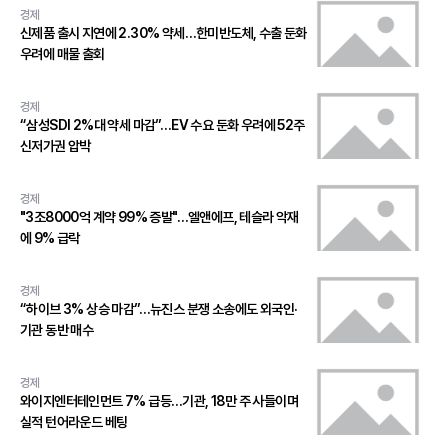
경제
신제품 출시 지연에 2.30% 약세…한미반도체, 수출 둔화
우려에 매물 출회
경제
“삼성SDI 2%대 약세 마감”…EV 수요 둔화 우려에 52주
신저가권 압박
경제
"3조8000억 계약 99% 증발"…엘앤에프, 테슬라 악재
에 9% 급락
경제
“하이브 3% 상승 마감”…뉴진스 분쟁 소송에도 외국인·
기관 동반 매수
경제
와이지엔터테인먼트 7% 급등…기관, 18만 주 사들이며
실적 턴어라운드 베팅