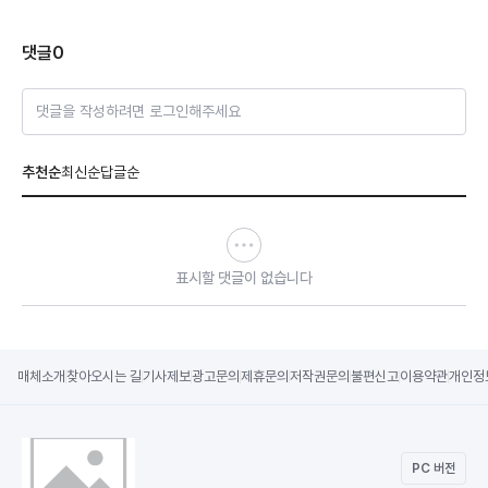
댓글
0
댓글을 작성하려면 로그인해주세요
추천순
최신순
답글순
표시할 댓글이 없습니다
매체소개
찾아오시는 길
기사제보
광고문의
제휴문의
저작권문의
불편신고
이용약관
개인정
PC 버전