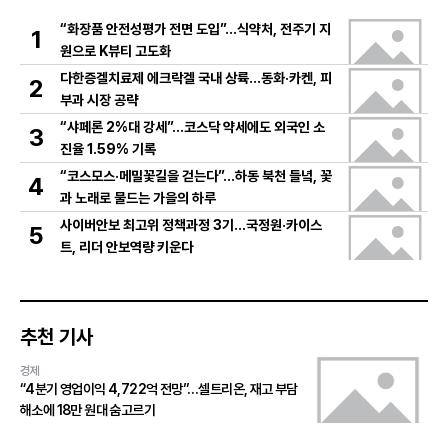
“화장품 안전성평가 전면 도입”…식약처, 전주기 지
1
원으로 K뷰티 고도화
다한증겔치료제 에크락겔 국내 상륙…동화·카켄, 피
2
부과 시장 공략
“샤페론 2%대 강세”…코스닥 약세에도 외국인 소
3
진율 1.59% 기록
“코스모스·메밀꽃길을 걷는다”…하동 북천 들녘, 꽃
4
과 노래로 물드는 가을의 하루
사이버안보 최고위 정책과정 3기…국정원·카이스
5
트, 리더 안보역량 키운다
추천 기사
경제
“4분기 영업이익 4,722억 전망”…셀트리온, 재고 부담
해소에 18만 원대 숨고르기