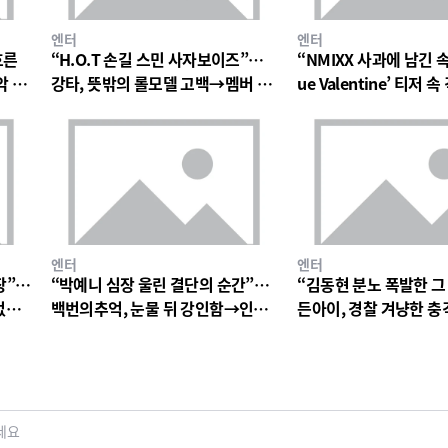
엔터
엔터
흐른
“H.O.T 손길 스민 사자보이즈”…
“NMIXX 사과에 남긴 
악 팬
강타, 뜻밖의 롤모델 고백→멤버 폭
ue Valentine’ 티저
소와 짓궂은 장난 번져
의 미로→첫 단독 콘서트
엔터
엔터
장”…
“박예니 심장 울린 결단의 순간”…
“김동현 분노 폭발한 그
없는
백번의추억, 눈물 뒤 강인함→인물
든아이, 경찰 겨냥한 
서사 폭발
연진 경악심 커진다
세요