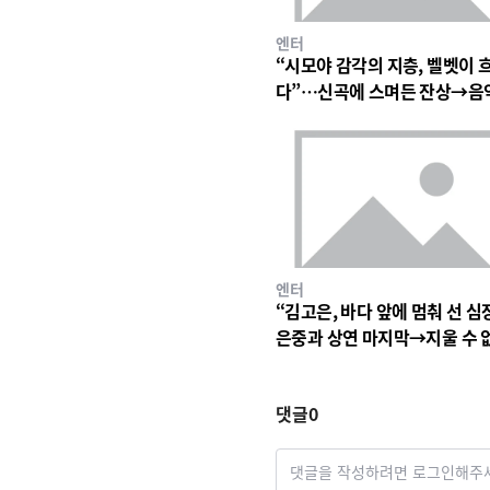
엔터
“시모야 감각의 지층, 벨벳이 
다”…신곡에 스며든 잔상→음
심장 울린 기이한 파동
엔터
“김고은, 바다 앞에 멈춰 선 심
은중과 상연 마지막→지울 수 
세월의 파동
댓글
0
댓글을 작성하려면 로그인해주