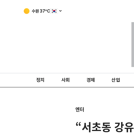
수원
37
ºC
정치
사회
경제
산업
엔터
“서초동 강유