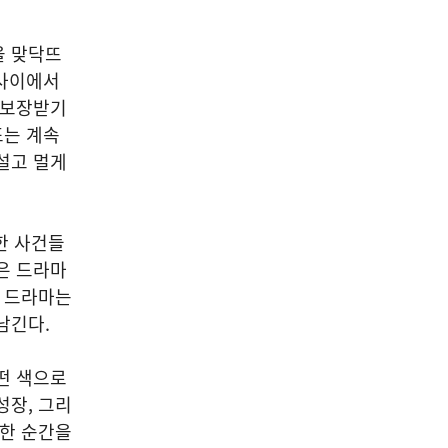
을 맞닥뜨
 사이에서
 보장받기
또는 계속
설고 멀게
한 사건들
은 드라마
. 드라마는
남긴다.
떤 색으로
성장, 그리
중한 순간을