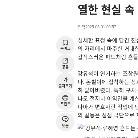
열한 현실 속
입력
2025.08.01 00:57
섬세한 표정 속에 담긴 진
의 자리에서 마주한 거대한
북마크
갑작스러운 파도처럼 흔들렸
공유
강유석이 연기하는 조창원
가
다. 돈벌이에 집착하는 상
글자크기
히 닳아버렸다. 특히 구치
나도 철저히 이익만을 계산
프린트
나아가 변호사란 직업에 
의 갈등은 점점 극단으로 
댓글