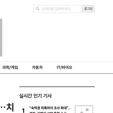
로그인
과학/게임
자동차
IT/바이오
실시간 인기 기사
”…치
“숙박권 의혹까지 조사 확대”…
1