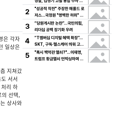
경찰, 김병기 고발 통합 수사 속
도
"성공적 작전" 주장한 해롤드 로
2
저스…국정원 "명백한 허위" 정
면 충돌
“당원게시판 논란”…국민의힘,
3
리더십 공백 장기화 우려
영은 각자
“T멤버십 디지털 혜택 확장”…
4
SKT, 구독·헬스케어 띄워 고객
던 일상은
락인
"혹시 백악관 열쇠?"…이재명,
5
트럼프 황금열쇠 언박싱하며 한
미동맹 강조
차츰 지쳐갔
음도 서서
 처리 하
의 선택,
히는 상사와