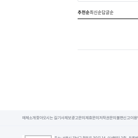
추천순
최신순
답글순
매체소개
찾아오시는 길
기사제보
광고문의
제휴문의
저작권문의
불편신고
이용