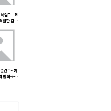
속삭임”…‘Bl
 속 격렬한 감정
 기대 고조
 순간”…히
충격 범죄→출