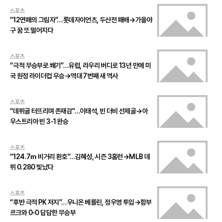
스포츠
“12연패의 그림자”…롯데자이언츠, 두산전 패배→가을야
구 꿈 또 멀어지다
스포츠
“극적 무승부로 쐐기”…유럽, 라우리 버디로 13년 만에 미
국 원정 라이더컵 우승→역대 7번째 새 역사
스포츠
“데뷔골 터뜨리며 존재감”…이태석, 빈 더비 선제골→아
우스트리아 빈 3-1 완승
스포츠
“124.7ｍ 비거리 환호”…김혜성, 시즌 3홈런→MLB 데
뷔 0.280 빛났다
스포츠
“후반 극적 PK 저지”…우니온 베를린, 정우영 투입→함부
르크와 0-0 답답한 무승부