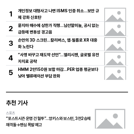
개인정보 대형사고 나면 ISMS 인증 취소…보안 규
1
제 강화 신호탄
묻지마 매수에 상한가 직행…남선알미늄, 공시 없는
2
급등에 변동성 경고음
손안의 3D 스크린…칼리버스, 앱·필름로 XR 대중
3
화 노린다
“사명 바꾸고 재도약 선언”…엘리시젠, 글로벌 유전
4
자치료 공략
HMM 2만150원 보합 마감…PER 업종 평균보다
5
낮아 밸류에이션 부담 완화
추천 기사
스포츠
“포스트시즌 운명 건 혈투”…양키스와 보스턴, 3전2승제
재격돌→팬심 폭발 예고