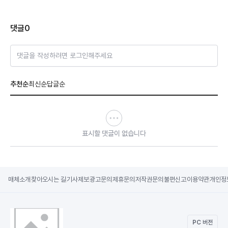
댓글
0
댓글을 작성하려면 로그인해주세요
추천순
최신순
답글순
표시할 댓글이 없습니다
매체소개
찾아오시는 길
기사제보
광고문의
제휴문의
저작권문의
불편신고
이용약관
개인정
PC 버전