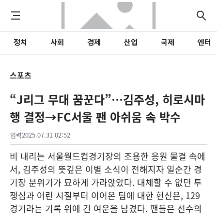
정치
사회
경제
산업
국제
엔터
스포츠
“J리그 무대 꿈꾼다”…김주성, 히로시마
행 결정→FC서울 팬 아쉬움 속 박수
입력
2025.07.31 02:52
비 내리는 서울월드컵경기장의 조용한 응원 물결 속에
서, 김주성의 뜻깊은 이별 소식이 전해지자 일순간 경
기장 분위기가 묘하게 가라앉았다. 대체할 수 없던 투
쟁심과 어린 시절부터 이어온 팀에 대한 헌신은, 129
경기라는 기록 위에 긴 여운을 남겼다. 팬들은 선수의