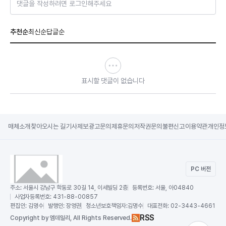
댓글을 작성하려면 로그인해주세요
추천순
최신순
답글순
표시할 댓글이 없습니다
매체소개
찾아오시는 길
기사제보
광고문의
제휴문의
저작권문의
불편신고
이용약관
개인정
PC 버전
주소:
서울시 강남구 학동로 30길 14, 이세빌딩 2층
등록번호:
서울, 아04840
사업자등록번호:
431-88-00857
편집인:
김명수
발행인:
장영권
청소년보호책임자:
김명수
대표전화:
02-3443-4661
RSS
Copy
right by 엠데일리,
All Rights Reserved.