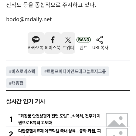
진척도 등을 종합적으로 주시하고 있다.
bodo@mdaily.net
카카오톡
페이스북
트위터
밴드
URL복사
#
비츠로넥스텍
#
트럼프미디어앤드테크놀로지그룹
#
핵융합
실시간 인기 기사
“화장품 안전성평가 전면 도입”…식약처, 전주기 지
1
원으로 K뷰티 고도화
다한증겔치료제 에크락겔 국내 상륙…동화·카켄, 피
2