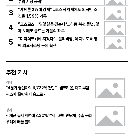
부과 시장 공략
“샤페론 2%대 강세”…코스닥 약세에도 외국인 소
3
진율 1.59% 기록
“코스모스·메밀꽃길을 걷는다”…하동 북천 들녘, 꽃
4
과 노래로 물드는 가을의 하루
“미국의료비에 지쳤다”…올리버쌤, 왜곡보도 해명
5
에 의료시스템 논쟁 확산
추천 기사
경제
“4분기 영업이익 4,722억 전망”…셀트리온, 재고 부담
해소에 18만 원대 숨고르기
경제
신제품 출시 지연에 2.30% 약세…한미반도체, 수출 둔화
우려에 매물 출회