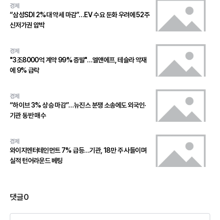
경제
“삼성SDI 2%대 약세 마감”…EV 수요 둔화 우려에 52주
신저가권 압박
경제
"3조8000억 계약 99% 증발"…엘앤에프, 테슬라 악재
에 9% 급락
경제
“하이브 3% 상승 마감”…뉴진스 분쟁 소송에도 외국인·
기관 동반 매수
경제
와이지엔터테인먼트 7% 급등…기관, 18만 주 사들이며
실적 턴어라운드 베팅
댓글
0