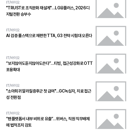
IT/바이오
"TRUST로 조직문화 재설계"…LG유플러스, 2026 디
지털전환 승부수
IT/바이오
AI 검증 풀스택으로 재편한 TTA, G3 전략 시험대 오른다
IT/바이오
“보지않아도듣지않아도쓴다”…티빙, 접근성강화로 OTT
포용확대
IT/바이오
"소아희귀 알라질증후군 첫 급여"...GC녹십자, 치료 접근
성 전환점
IT/바이오
“팬플랫폼서 내부 비위로 유출”…위버스, 직원 직무배제
에 법적조치 검토