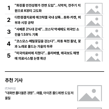
“화장품 안전성평가 전면 도입”…식약처, 전주기 지
1
원으로 K뷰티 고도화
다한증겔치료제 에크락겔 국내 상륙…동화·카켄, 피
2
부과 시장 공략
“샤페론 2%대 강세”…코스닥 약세에도 외국인 소
3
진율 1.59% 기록
“코스모스·메밀꽃길을 걷는다”…하동 북천 들녘, 꽃
4
과 노래로 물드는 가을의 하루
“미국의료비에 지쳤다”…올리버쌤, 왜곡보도 해명
5
에 의료시스템 논쟁 확산
추천 기사
IT/바이오
“대화면 폴더블폰 경쟁”…애플, 아이폰 폴드에 펜 도입 저
울질