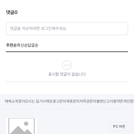
댓글
0
댓글을 작성하려면 로그인해주세요
추천순
최신순
답글순
표시할 댓글이 없습니다
매체소개
찾아오시는 길
기사제보
광고문의
제휴문의
저작권문의
불편신고
이용약관
개인정
PC 버전