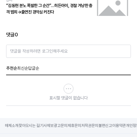
엔터
“김동현 분노 폭발한 그 순간”…히든아이, 경찰 겨냥한 충
격 범죄→출연진 경악심 커진다
댓글
0
댓글을 작성하려면 로그인해주세요
추천순
최신순
답글순
표시할 댓글이 없습니다
매체소개
찾아오시는 길
기사제보
광고문의
제휴문의
저작권문의
불편신고
이용약관
개인정