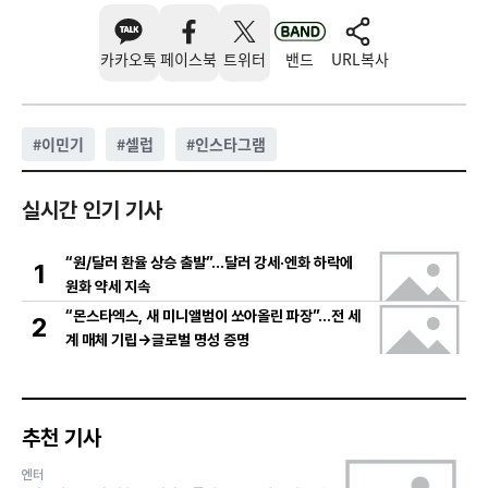
카카오톡
페이스북
트위터
밴드
URL복사
#
이민기
#
셀럽
#
인스타그램
실시간 인기 기사
“원/달러 환율 상승 출발”…달러 강세·엔화 하락에
1
원화 약세 지속
“몬스타엑스, 새 미니앨범이 쏘아올린 파장”…전 세
2
계 매체 기립→글로벌 명성 증명
추천 기사
엔터