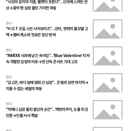
“시모야 감각의 지층, 벨벳이 흐른다”…신곡에 스며든 잔
상→음악 팬 심장 울린 기이한 파동
엔터
“H.O.T 손길 스민 사자보이즈”…강타, 뜻밖의 롤모델 고
백→멤버 폭소와 짓궂은 장난 번져
엔터
“NMIXX 사과에 남긴 속삭임”…‘Blue Valentine’ 티저
속 격렬한 감정의 미로→첫 단독 콘서트 기대 고조
엔터
“김고은, 바다 앞에 멈춰 선 심장”…은중과 상연 마지막→
지울 수 없는 세월의 파동
엔터
“박예니 심장 울린 결단의 순간”…백번의추억, 눈물 뒤 강
인함→인물 서사 폭발