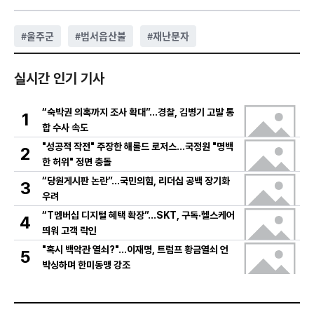
#
울주군
#
범서읍산불
#
재난문자
실시간 인기 기사
“숙박권 의혹까지 조사 확대”…경찰, 김병기 고발 통
1
합 수사 속도
"성공적 작전" 주장한 해롤드 로저스…국정원 "명백
2
한 허위" 정면 충돌
“당원게시판 논란”…국민의힘, 리더십 공백 장기화
3
우려
“T멤버십 디지털 혜택 확장”…SKT, 구독·헬스케어
4
띄워 고객 락인
"혹시 백악관 열쇠?"…이재명, 트럼프 황금열쇠 언
5
박싱하며 한미동맹 강조