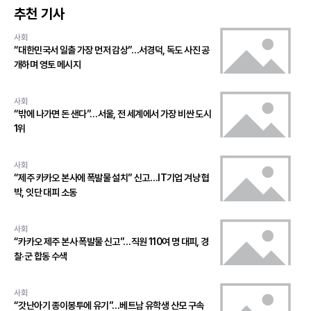
추천 기사
사회
“대한민국서 일출 가장 먼저 감상”…서경덕, 독도 사진 공
개하며 영토 메시지
사회
“밖에 나가면 돈 샌다”…서울, 전 세계에서 가장 비싼 도시
1위
사회
“제주 카카오 본사에 폭발물 설치” 신고…IT기업 겨냥 협
박, 잇단 대피 소동
사회
“카카오 제주 본사 폭발물 신고”…직원 110여 명 대피, 경
찰·군 합동 수색
사회
“갓난아기 종이봉투에 유기”…베트남 유학생 산모 구속