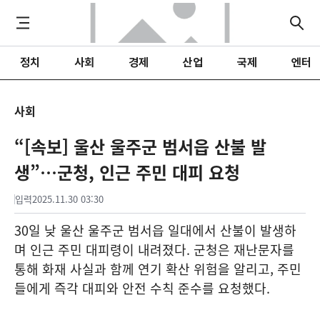
정치
사회
경제
산업
국제
엔터
사회
“[속보] 울산 울주군 범서읍 산불 발
생”…군청, 인근 주민 대피 요청
입력
2025.11.30 03:30
30일 낮 울산 울주군 범서읍 일대에서 산불이 발생하
며 인근 주민 대피령이 내려졌다. 군청은 재난문자를
통해 화재 사실과 함께 연기 확산 위험을 알리고, 주민
들에게 즉각 대피와 안전 수칙 준수를 요청했다.