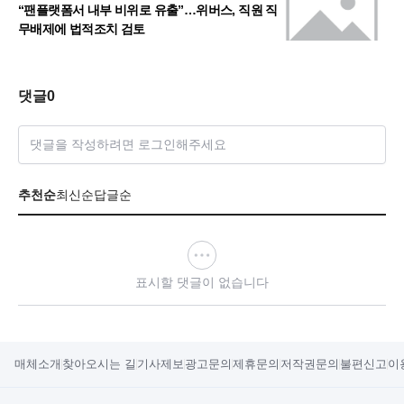
“팬플랫폼서 내부 비위로 유출”…위버스, 직원 직
무배제에 법적조치 검토
댓글
0
댓글을 작성하려면 로그인해주세요
추천순
최신순
답글순
표시할 댓글이 없습니다
매체소개
찾아오시는 길
기사제보
광고문의
제휴문의
저작권문의
불편신고
이