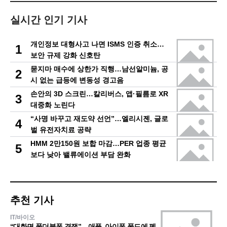
실시간 인기 기사
개인정보 대형사고 나면 ISMS 인증 취소…
1
보안 규제 강화 신호탄
묻지마 매수에 상한가 직행…남선알미늄, 공
2
시 없는 급등에 변동성 경고음
손안의 3D 스크린…칼리버스, 앱·필름로 XR
3
대중화 노린다
“사명 바꾸고 재도약 선언”…엘리시젠, 글로
4
벌 유전자치료 공략
HMM 2만150원 보합 마감…PER 업종 평균
5
보다 낮아 밸류에이션 부담 완화
추천 기사
IT/바이오
“대화면 폴더블폰 경쟁”…애플, 아이폰 폴드에 펜