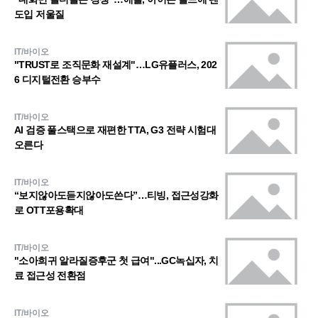
도입 저울질
IT/바이오
"TRUST로 조직문화 재설계"…LG유플러스, 202
6 디지털전환 승부수
IT/바이오
AI 검증 풀스택으로 재편한 TTA, G3 전략 시험대
오른다
IT/바이오
“보지않아도듣지않아도쓴다”…티빙, 접근성강화
로 OTT포용확대
IT/바이오
"소아희귀 알라질증후군 첫 급여"...GC녹십자, 치
료 접근성 전환점
IT/바이오