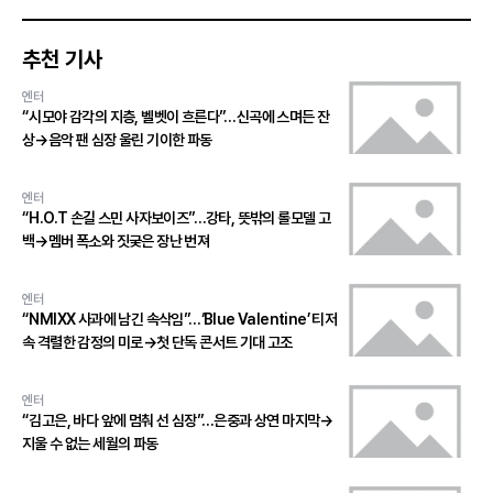
추천 기사
엔터
“시모야 감각의 지층, 벨벳이 흐른다”…신곡에 스며든 잔
상→음악 팬 심장 울린 기이한 파동
엔터
“H.O.T 손길 스민 사자보이즈”…강타, 뜻밖의 롤모델 고
백→멤버 폭소와 짓궂은 장난 번져
엔터
“NMIXX 사과에 남긴 속삭임”…‘Blue Valentine’ 티저
속 격렬한 감정의 미로→첫 단독 콘서트 기대 고조
엔터
“김고은, 바다 앞에 멈춰 선 심장”…은중과 상연 마지막→
지울 수 없는 세월의 파동