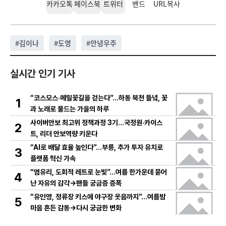
카카오톡
페이스북
트위터
밴드
URL복사
#
김이나
#
도영
#
안녕우주
실시간 인기 기사
“코스모스·메밀꽃길을 걷는다”…하동 북천 들녘, 꽃
1
과 노래로 물드는 가을의 하루
사이버안보 최고위 정책과정 3기…국정원·카이스
2
트, 리더 안보역량 키운다
“AI로 배달 효율 높인다”…부릉, 추가 투자 유치로
3
플랫폼 혁신 가속
“염유리, 도회적 레트로 눈빛”…여름 한가운데 묻어
4
난 자유의 감각→팬들 궁금증 증폭
“유인영, 정류장 키스에 야구장 웃음까지”…여름밤
5
마음 흔든 감동→다시 궁금한 변화