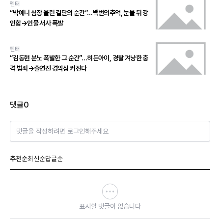
엔터
“박예니 심장 울린 결단의 순간”…백번의추억, 눈물 뒤 강
인함→인물 서사 폭발
엔터
“김동현 분노 폭발한 그 순간”…히든아이, 경찰 겨냥한 충
격 범죄→출연진 경악심 커진다
댓글
0
댓글을 작성하려면 로그인해주세요
추천순
최신순
답글순
표시할 댓글이 없습니다