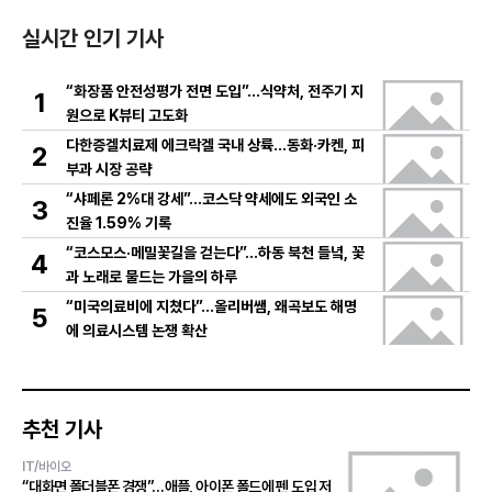
실시간 인기 기사
“화장품 안전성평가 전면 도입”…식약처, 전주기 지
1
원으로 K뷰티 고도화
다한증겔치료제 에크락겔 국내 상륙…동화·카켄, 피
2
부과 시장 공략
“샤페론 2%대 강세”…코스닥 약세에도 외국인 소
3
진율 1.59% 기록
“코스모스·메밀꽃길을 걷는다”…하동 북천 들녘, 꽃
4
과 노래로 물드는 가을의 하루
“미국의료비에 지쳤다”…올리버쌤, 왜곡보도 해명
5
에 의료시스템 논쟁 확산
추천 기사
IT/바이오
“대화면 폴더블폰 경쟁”…애플, 아이폰 폴드에 펜 도입 저