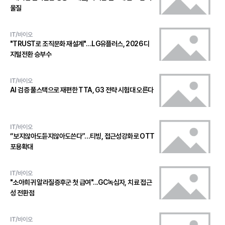
울질
IT/바이오
"TRUST로 조직문화 재설계"…LG유플러스, 2026 디
지털전환 승부수
IT/바이오
AI 검증 풀스택으로 재편한 TTA, G3 전략 시험대 오른다
IT/바이오
“보지않아도듣지않아도쓴다”…티빙, 접근성강화로 OTT
포용확대
IT/바이오
"소아희귀 알라질증후군 첫 급여"...GC녹십자, 치료 접근
성 전환점
IT/바이오