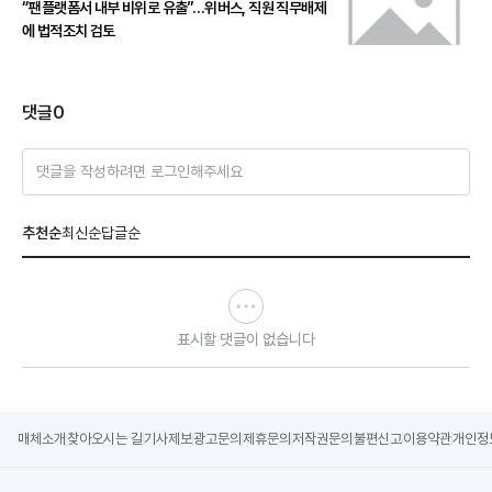
“팬플랫폼서 내부 비위로 유출”…위버스, 직원 직무배제
에 법적조치 검토
댓글
0
댓글을 작성하려면 로그인해주세요
추천순
최신순
답글순
표시할 댓글이 없습니다
매체소개
찾아오시는 길
기사제보
광고문의
제휴문의
저작권문의
불편신고
이용약관
개인정