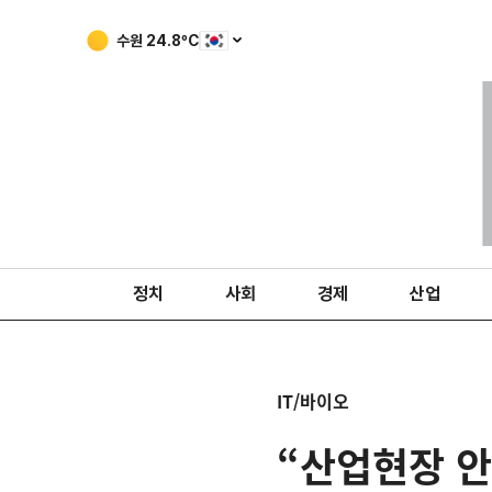
수원
24.8
ºC
정치
사회
경제
산업
IT/바이오
“산업현장 안