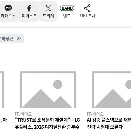
카카오톡
페이스북
트위터
밴드
URL복사
#
하청근로자
IT/바이오
IT/바이오
, 아
"TRUST로 조직문화 재설계"…LG
AI 검증 풀스택으로 재편한
유플러스, 2026 디지털전환 승부수
전략 시험대 오른다