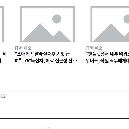
IT/바이오
IT/바이오
…티
"소아희귀 알라질증후군 첫 급
“팬플랫폼서 내부 비위
대
여"...GC녹십자, 치료 접근성 전환
위버스, 직원 직무배제
점
검토
세요