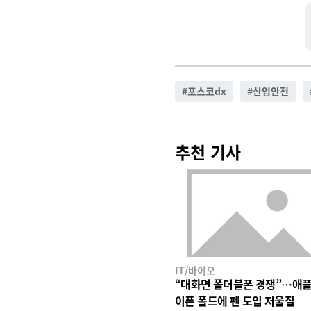
#
포스코dx
#
산업안전
추천 기사
IT/바이오
“대화면 폴더블폰 경쟁”…애플
이폰 폴드에 펜 도입 저울질