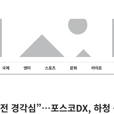
국제
엔터
스포츠
문화
라이프
전 경각심”…포스코DX, 하청