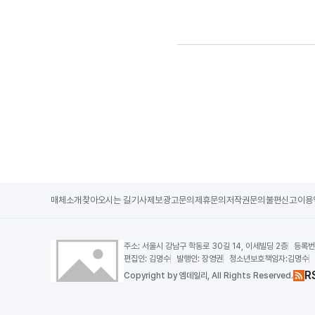
매체소개
찾아오시는 길
기사제보
광고문의
제휴문의
저작권문의
불편신고
이용
주소:
서울시 강남구 학동로 30길 14, 이세빌딩 2층
등록번
편집인:
김명수
발행인:
장영권
청소년보호책임자:
김명수
R
Copy
right by 엠데일리,
All Rights Reserved.