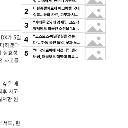
입”…식약처, 전주기 지원으로
K뷰티 고도화
다한증겔치료제 에크락겔 국내
2
상륙…동화·카켄, 피부과 시장
공략
“샤페론 2%대 강세”…코스닥
3
약세에도 외국인 소진율 1.5
9% 기록
DX가 5일
“코스모스·메밀꽃길을 걷는
4
다”…하동 북천 들녘, 꽃과 노래
 다하겠다
로 물드는 가을의 하루
“미국의료비에 지쳤다”…올리
의 실효성
5
버쌤, 왜곡보도 해명에 의료시
전 사고를
스템 논쟁 확산
 깊은 애
직후 사고
철저한 원
에서도, 현