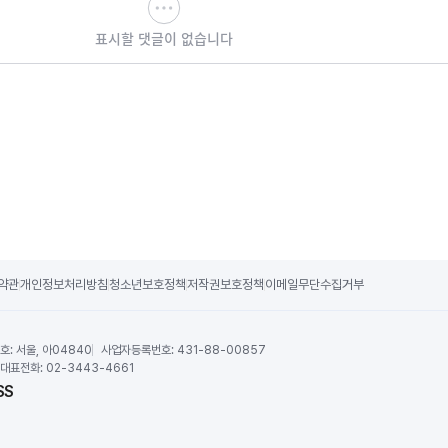
표시할 댓글이 없습니다
약관
개인정보처리방침
청소년보호정책
저작권보호정책
이메일무단수집거부
호:
서울, 아04840
사업자등록번호:
431-88-00857
대표전화:
02-3443-4661
SS