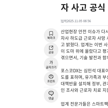
자 사고 공식
입력
2025.11.05 08:56
산업현장 안전 이슈가 다시 
자사 하도급 근로자 사망 
북마크
고 밝혔다. 업계는 이번
이 도마 위에 올랐다고 평
공유
겪으면서, 기술 발전과 함
가
글자크기
포스코DX는 심민석 대표이
도를 표하며, 유가족과 부
프린트
대책반을 설치해 정부, 관
인 조사와 근로자 치료 지
댓글
업계 전문가들은 스마트팩토