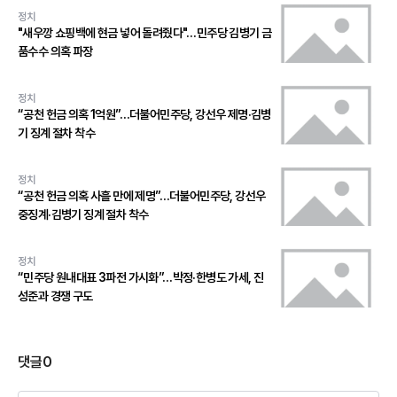
정치
"새우깡 쇼핑백에 현금 넣어 돌려줬다"…민주당 김병기 금
품수수 의혹 파장
정치
“공천 헌금 의혹 1억원”…더불어민주당, 강선우 제명·김병
기 징계 절차 착수
정치
“공천 헌금 의혹 사흘 만에 제명”…더불어민주당, 강선우
중징계·김병기 징계 절차 착수
정치
“민주당 원내대표 3파전 가시화”…박정·한병도 가세, 진
성준과 경쟁 구도
댓글
0