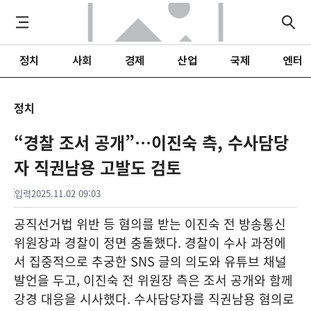
정치
사회
경제
산업
국제
엔터
정치
“경찰 조서 공개”…이진숙 측, 수사담당
자 직권남용 고발도 검토
입력
2025.11.02 09:03
공직선거법 위반 등 혐의를 받는 이진숙 전 방송통신
위원장과 경찰이 정면 충돌했다. 경찰이 수사 과정에
서 집중적으로 추궁한 SNS 글의 의도와 유튜브 채널
발언을 두고, 이진숙 전 위원장 측은 조서 공개와 함께
강경 대응을 시사했다. 수사담당자를 직권남용 혐의로