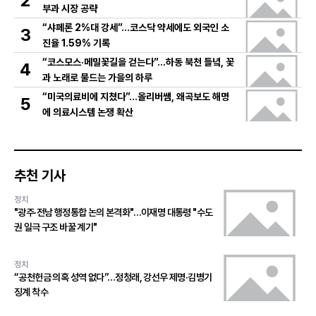
2
부과 시장 공략
“샤페론 2%대 강세”…코스닥 약세에도 외국인 소
3
진율 1.59% 기록
“코스모스·메밀꽃길을 걷는다”…하동 북천 들녘, 꽃
4
과 노래로 물드는 가을의 하루
“미국의료비에 지쳤다”…올리버쌤, 왜곡보도 해명
5
에 의료시스템 논쟁 확산
추천 기사
정치
"광주·전남 행정통합 논의 본격화"…이재명 대통령 "수도
권 일극 구조 바꿀 계기"
정치
“공천헌금 의혹 성역 없다”…정청래, 강선우 제명·김병기
징계 착수