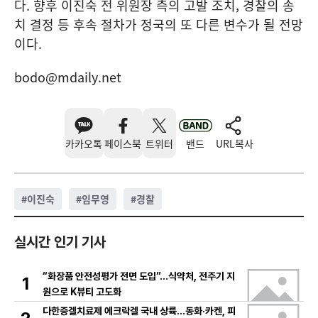
다. 향후 이진숙 전 위원장 측의 고발 조치, 경찰의 송
치 결정 등 후속 절차가 정국의 또 다른 변수가 될 전망
이다.
bodo@mdaily.net
카카오톡
페이스북
트위터
밴드
URL복사
#
이진숙
#
임무영
#
경찰
실시간 인기 기사
“화장품 안전성평가 전면 도입”…식약처, 전주기 지
1
원으로 K뷰티 고도화
다한증겔치료제 에크락겔 국내 상륙…동화·카켄, 피