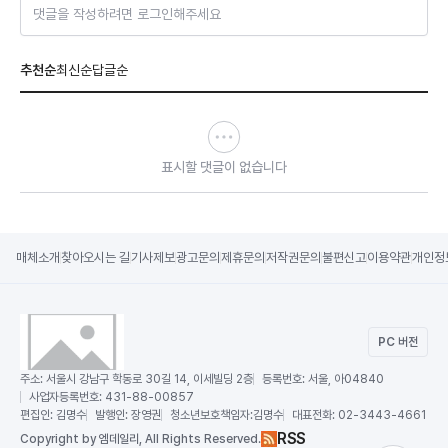
댓글을 작성하려면 로그인해주세요
추천순
최신순
답글순
표시할 댓글이 없습니다
매체소개
찾아오시는 길
기사제보
광고문의
제휴문의
저작권문의
불편신고
이용약관
개인정
PC 버전
주소:
서울시 강남구 학동로 30길 14, 이세빌딩 2층
등록번호:
서울, 아04840
사업자등록번호:
431-88-00857
편집인:
김명수
발행인:
장영권
청소년보호책임자:
김명수
대표전화:
02-3443-4661
RSS
Copy
right by 엠데일리,
All Rights Reserved.