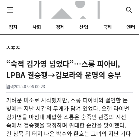
정치
사회
경제
산업
국제
엔터
스포츠
“숙적 김가영 넘었다”…스롱 피아비,
LPBA 결승행→김보라와 운명의 승부
입력
2025.07.06 00:23
가벼운 미소로 시작했지만, 스롱 피아비의 결연한 눈
빛에는 지난 시간의 무게가 담겨 있었다. 오랜 라이벌
김가영을 마침내 제압한 스롱은 숨죽인 관중의 시선
속에서 결승행을 확정하며 위대한 순간을 맞이했다.
긴 침묵 뒤 터져 나온 박수와 환호는 그녀의 지난 기다