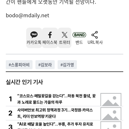
간이 팬들에게 오랫동안 기억될 전망이다.
bodo@mdaily.net
카카오톡
페이스북
트위터
밴드
URL복사
#
스롱피아비
#
김보라
#
김가영
실시간 인기 기사
“코스모스·메밀꽃길을 걷는다”…하동 북천 들녘, 꽃
1
과 노래로 물드는 가을의 하루
사이버안보 최고위 정책과정 3기…국정원·카이스
2
트, 리더 안보역량 키운다
“AI로 배달 효율 높인다”…부릉, 추가 투자 유치로
3