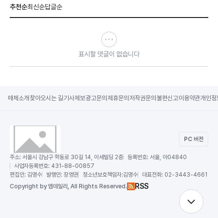
추천순
최신순
답글순
표시할 댓글이 없습니다
매체소개
찾아오시는 길
기사제보
광고문의
제휴문의
저작권문의
불편신고
이용약관
개인정
PC 버전
주소:
서울시 강남구 학동로 30길 14, 이세빌딩 2층
등록번호:
서울, 아04840
사업자등록번호:
431-88-00857
편집인:
김명수
발행인:
장영권
청소년보호책임자:
김명수
대표전화:
02-3443-4661
RSS
Copy
right by 엠데일리,
All Rights Reserved.