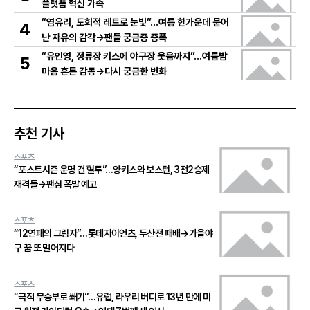
플랫폼 혁신 가속
“염유리, 도회적 레트로 눈빛”…여름 한가운데 묻어
4
난 자유의 감각→팬들 궁금증 증폭
“유인영, 정류장 키스에 야구장 웃음까지”…여름밤
5
마음 흔든 감동→다시 궁금한 변화
추천 기사
스포츠
“포스트시즌 운명 건 혈투”…양키스와 보스턴, 3전2승제
재격돌→팬심 폭발 예고
스포츠
“12연패의 그림자”…롯데자이언츠, 두산전 패배→가을야
구 꿈 또 멀어지다
스포츠
“극적 무승부로 쐐기”…유럽, 라우리 버디로 13년 만에 미