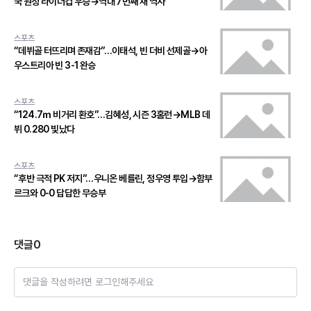
국 원정 라이더컵 우승→역대 7번째 새 역사
스포츠
“데뷔골 터뜨리며 존재감”…이태석, 빈 더비 선제골→아
우스트리아 빈 3-1 완승
스포츠
“124.7ｍ 비거리 환호”…김혜성, 시즌 3홈런→MLB 데
뷔 0.280 빛났다
스포츠
“후반 극적 PK 저지”…우니온 베를린, 정우영 투입→함부
르크와 0-0 답답한 무승부
댓글
0
댓글을 작성하려면 로그인해주세요