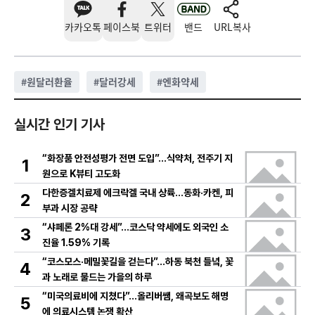
카카오톡
페이스북
트위터
밴드
URL복사
#
원달러환율
#
달러강세
#
엔화약세
실시간 인기 기사
“화장품 안전성평가 전면 도입”…식약처, 전주기 지
1
원으로 K뷰티 고도화
다한증겔치료제 에크락겔 국내 상륙…동화·카켄, 피
2
부과 시장 공략
“샤페론 2%대 강세”…코스닥 약세에도 외국인 소
3
진율 1.59% 기록
“코스모스·메밀꽃길을 걷는다”…하동 북천 들녘, 꽃
4
과 노래로 물드는 가을의 하루
“미국의료비에 지쳤다”…올리버쌤, 왜곡보도 해명
5
에 의료시스템 논쟁 확산