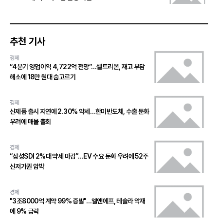
추천 기사
경제
“4분기 영업이익 4,722억 전망”…셀트리온, 재고 부담
해소에 18만 원대 숨고르기
경제
신제품 출시 지연에 2.30% 약세…한미반도체, 수출 둔화
우려에 매물 출회
경제
“삼성SDI 2%대 약세 마감”…EV 수요 둔화 우려에 52주
신저가권 압박
경제
"3조8000억 계약 99% 증발"…엘앤에프, 테슬라 악재
에 9% 급락