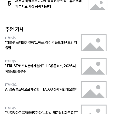
재조합 히알루로니다제 품목허가 신청…휴온스랩,
5
피부치료 시장 공략 나선다
추천 기사
IT/바이오
“대화면 폴더블폰 경쟁”…애플, 아이폰 폴드에 펜 도입 저
울질
IT/바이오
"TRUST로 조직문화 재설계"…LG유플러스, 2026 디
지털전환 승부수
IT/바이오
AI 검증 풀스택으로 재편한 TTA, G3 전략 시험대 오른다
IT/바이오
“보지않아도듣지않아도쓴다”…티빙, 접근성강화로 OTT