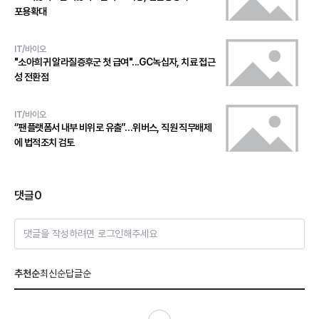
포용확대
IT/바이오
"소아희귀 알라질증후군 첫 급여"...GC녹십자, 치료 접근
성 전환점
IT/바이오
“팬플랫폼서 내부 비위로 유출”…위버스, 직원 직무배제
에 법적조치 검토
댓글
0
댓글을 작성하려면 로그인해주세요
추천순
최신순
답글순