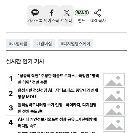
카카오톡
페이스북
트위터
밴드
URL복사
#
sk텔레콤
#
t멤버십
#
디지털헬스케어
실시간 인기 기사
"성공적 작전" 주장한 해롤드 로저스…국정원 "명백
1
한 허위" 정면 충돌
음성기반 정신건강 AI…닥터프레소, 중앙대와 인재
2
양성 MOU
원격심박모니터링 수가 인정…하이카디, 디지털병
3
원 전환 속도낸다
AI시대 개인정보기술포럼 성과 공유…사전예방 패
4
러다임 속도