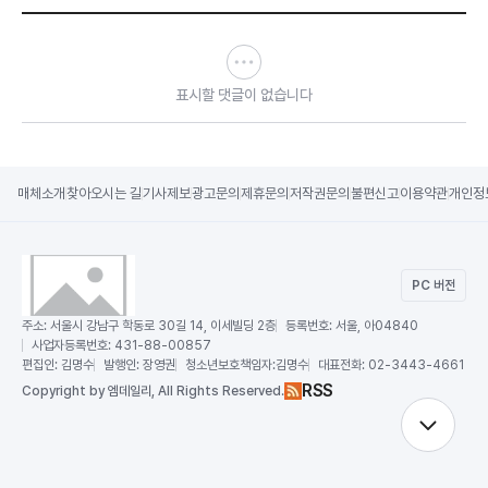
표시할 댓글이 없습니다
매체소개
찾아오시는 길
기사제보
광고문의
제휴문의
저작권문의
불편신고
이용약관
개인정
PC 버전
주소:
서울시 강남구 학동로 30길 14, 이세빌딩 2층
등록번호:
서울, 아04840
사업자등록번호:
431-88-00857
편집인:
김명수
발행인:
장영권
청소년보호책임자:
김명수
대표전화:
02-3443-4661
RSS
Copy
right by 엠데일리,
All Rights Reserved.