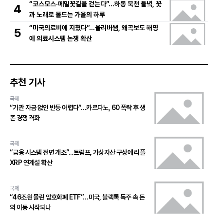
“코스모스·메밀꽃길을 걷는다”…하동 북천 들녘, 꽃
4
과 노래로 물드는 가을의 하루
“미국의료비에 지쳤다”…올리버쌤, 왜곡보도 해명
5
에 의료시스템 논쟁 확산
추천 기사
국제
“기관 자금 없인 반등 어렵다”…카르다노, 60 폭락 후 생
존 경쟁 격화
국제
“금융 시스템 전면 개조”...트럼프, 가상자산 구상에 리플
XRP 연계설 확산
국제
“46조원 몰린 암호화폐 ETF”…미국, 블랙록 독주 속 돈
의 이동 시작되나