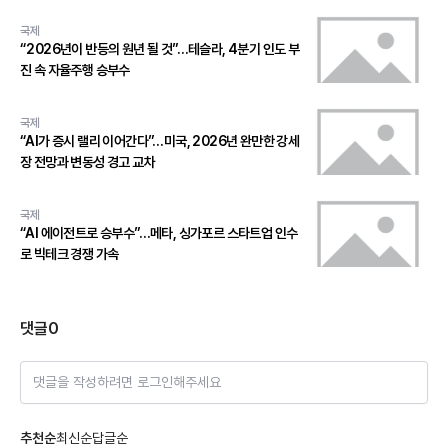
국제
“2026년이 반등의 원년 될 것”…테슬라, 4분기 인도 부
진 속 자율주행 승부수
국제
“AI가 증시 랠리 이어간다”…미국, 2026년 완만한 강세
장 전망과 변동성 경고 교차
국제
“AI 에이전트로 승부수”…메타, 싱가포르 스타트업 인수
로 빅테크 경쟁 가속
댓글
0
댓글을 작성하려면 로그인해주세요
추천순
최신순
답글순