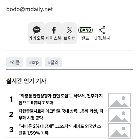
bodo@mdaily.net
카카오톡
페이스북
트위터
밴드
URL복사
#
리플
#
xrp
#
달러
실시간 인기 기사
“화장품 안전성평가 전면 도입”…식약처, 전주기 지
1
원으로 K뷰티 고도화
다한증겔치료제 에크락겔 국내 상륙…동화·카켄, 피
2
부과 시장 공략
“샤페론 2%대 강세”…코스닥 약세에도 외국인 소
3
진율 1.59% 기록