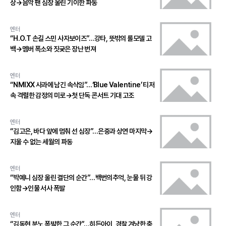
상→음악 팬 심장 울린 기이한 파동
엔터
“H.O.T 손길 스민 사자보이즈”…강타, 뜻밖의 롤모델 고
백→멤버 폭소와 짓궂은 장난 번져
엔터
“NMIXX 사과에 남긴 속삭임”…‘Blue Valentine’ 티저
속 격렬한 감정의 미로→첫 단독 콘서트 기대 고조
엔터
“김고은, 바다 앞에 멈춰 선 심장”…은중과 상연 마지막→
지울 수 없는 세월의 파동
엔터
“박예니 심장 울린 결단의 순간”…백번의추억, 눈물 뒤 강
인함→인물 서사 폭발
엔터
“김동현 분노 폭발한 그 순간”…히든아이, 경찰 겨냥한 충