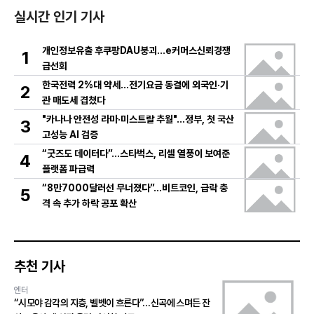
실시간 인기 기사
개인정보유출 후쿠팡DAU붕괴…e커머스신뢰경쟁
1
급선회
한국전력 2%대 약세…전기요금 동결에 외국인·기
2
관 매도세 겹쳤다
"카나나 안전성 라마·미스트랄 추월"…정부, 첫 국산
3
고성능 AI 검증
“굿즈도 데이터다”…스타벅스, 리셀 열풍이 보여준
4
플랫폼 파급력
“8만7000달러선 무너졌다”…비트코인, 급락 충
5
격 속 추가 하락 공포 확산
추천 기사
엔터
“시모야 감각의 지층, 벨벳이 흐른다”…신곡에 스며든 잔