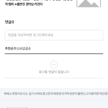
격 범죄→출연진 경악심 커진다
댓글
0
댓글을 작성하려면 로그인해주세요
추천순
최신순
답글순
표시할 댓글이 없습니다
매체소개
찾아오시는 길
기사제보
광고문의
제휴문의
저작권문의
불편신고
이용약관
개인정