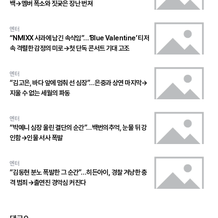
백→멤버 폭소와 짓궂은 장난 번져
엔터
“NMIXX 사과에 남긴 속삭임”…‘Blue Valentine’ 티저
속 격렬한 감정의 미로→첫 단독 콘서트 기대 고조
엔터
“김고은, 바다 앞에 멈춰 선 심장”…은중과 상연 마지막→
지울 수 없는 세월의 파동
엔터
“박예니 심장 울린 결단의 순간”…백번의추억, 눈물 뒤 강
인함→인물 서사 폭발
엔터
“김동현 분노 폭발한 그 순간”…히든아이, 경찰 겨냥한 충
격 범죄→출연진 경악심 커진다