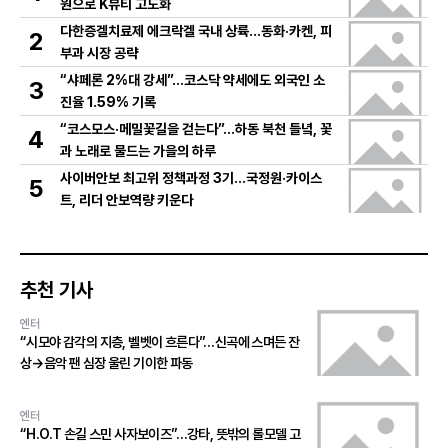
원으로 K뷰티 고도화
다한증겔치료제 에크락겔 국내 상륙…동화·카켄, 피
2
부과 시장 공략
“샤페론 2%대 강세”…코스닥 약세에도 외국인 소
3
진율 1.59% 기록
“코스모스·메밀꽃길을 걷는다”…하동 북천 들녘, 꽃
4
과 노래로 물드는 가을의 하루
사이버안보 최고위 정책과정 3기…국정원·카이스
5
트, 리더 안보역량 키운다
추천 기사
엔터
“시모야 감각의 지층, 벨벳이 흐른다”…신곡에 스며든 잔
상→음악 팬 심장 울린 기이한 파동
엔터
“H.O.T 손길 스민 사자보이즈”…강타, 뜻밖의 롤모델 고