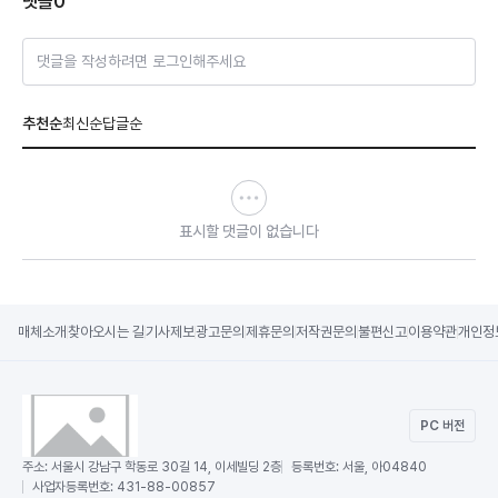
댓글
0
댓글을 작성하려면 로그인해주세요
추천순
최신순
답글순
표시할 댓글이 없습니다
매체소개
찾아오시는 길
기사제보
광고문의
제휴문의
저작권문의
불편신고
이용약관
개인정
PC 버전
주소:
서울시 강남구 학동로 30길 14, 이세빌딩 2층
등록번호:
서울, 아04840
사업자등록번호:
431-88-00857