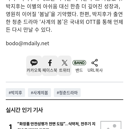
박지후는 이별의 아쉬움 대신 한층 더 깊어진 성장과,
영원히 이어질 ‘봄날’을 기약했다. 한편, 박지후가 출연
한 청춘 드라마 ‘사계의 봄’은 국내외 OTT를 통해 언제
든 다시 만날 수 있다.
bodo@mdaily.net
카카오톡
페이스북
트위터
밴드
URL복사
#
박지후
#
사계의봄
#
청춘드라마
실시간 인기 기사
“화장품 안전성평가 전면 도입”…식약처, 전주기 지
1