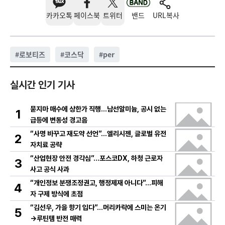
카카오톡
페이스북
트위터
밴드
URL복사
#
로보티즈
#
코스닥
#
per
실시간 인기 기사
묻지마 매수에 상한가 직행…남선알미늄, 공시 없는
1
급등에 변동성 경고음
“사명 바꾸고 재도약 선언”…엘리시젠, 글로벌 유전
2
자치료 공략
“산업현장 안전 경각심”…포스코DX, 하청 근로자
3
사고 공식 사과
“개인정보 분쟁조정권고, 행정제재 아니다”…피해
4
자 구제 방식에 초점
“김선우, 가을 향기 입다”…머리카락에 스미는 온기
5
→루틴템 반전 매력