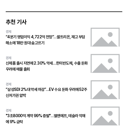
추천 기사
경제
“4분기 영업이익 4,722억 전망”…셀트리온, 재고 부담
해소에 18만 원대 숨고르기
경제
신제품 출시 지연에 2.30% 약세…한미반도체, 수출 둔화
우려에 매물 출회
경제
“삼성SDI 2%대 약세 마감”…EV 수요 둔화 우려에 52주
신저가권 압박
경제
"3조8000억 계약 99% 증발"…엘앤에프, 테슬라 악재
에 9% 급락