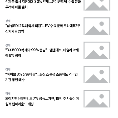
신제품 출시 지연에 2.30% 약세…한미반도체, 수출 둔화
우려에 매물 출회
경제
“삼성SDI 2%대 약세 마감”…EV 수요 둔화 우려에 52주
신저가권 압박
경제
"3조8000억 계약 99% 증발"…엘앤에프, 테슬라 악재
에 9% 급락
경제
“하이브 3% 상승 마감”…뉴진스 분쟁 소송에도 외국인·
기관 동반 매수
경제
와이지엔터테인먼트 7% 급등…기관, 18만 주 사들이며
실적 턴어라운드 베팅