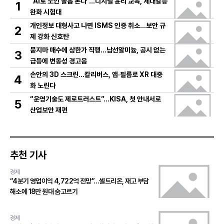
“AI로 노인 돌봄 본다”…디지털 윤리 교육, 세대갈등
1
완화 시험대
개인정보 대형사고 나면 ISMS 인증 취소…보안 규
2
제 강화 신호탄
묻지마 매수에 상한가 직행…남선알미늄, 공시 없는
3
급등에 변동성 경고음
손안의 3D 스크린…칼리버스, 앱·필름로 XR 대중
4
화 노린다
“운영기술도 제로트러스트”…KISA, 첫 안내서로
5
산업보안 재편
추천 기사
경제
“4분기 영업이익 4,722억 전망”…셀트리온, 재고 부담
해소에 18만 원대 숨고르기
경제