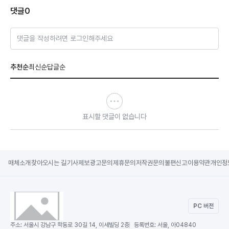
댓글
0
댓글을 작성하려면 로그인해주세요
추천순
최신순
답글순
표시할 댓글이 없습니다
매체소개
찾아오시는 길
기사제보
광고문의
제휴문의
저작권문의
불편신고
이용약관
개인정
PC 버전
주소:
서울시 강남구 학동로 30길 14, 이세빌딩 2층
등록번호:
서울, 아04840