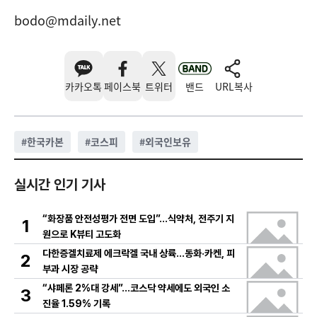
bodo@mdaily.net
카카오톡
페이스북
트위터
밴드
URL복사
#
한국카본
#
코스피
#
외국인보유
실시간 인기 기사
“화장품 안전성평가 전면 도입”…식약처, 전주기 지
1
원으로 K뷰티 고도화
다한증겔치료제 에크락겔 국내 상륙…동화·카켄, 피
2
부과 시장 공략
“샤페론 2%대 강세”…코스닥 약세에도 외국인 소
3
진율 1.59% 기록