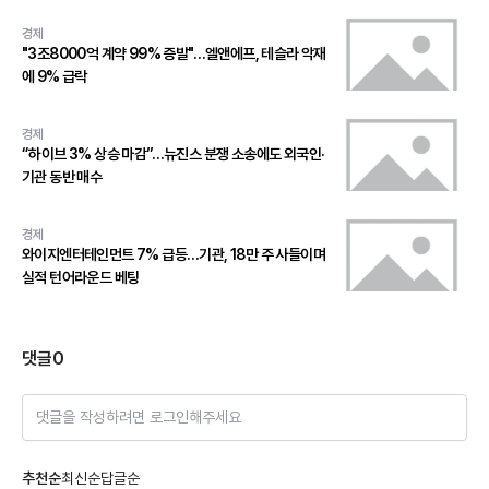
경제
"3조8000억 계약 99% 증발"…엘앤에프, 테슬라 악재
에 9% 급락
경제
“하이브 3% 상승 마감”…뉴진스 분쟁 소송에도 외국인·
기관 동반 매수
경제
와이지엔터테인먼트 7% 급등…기관, 18만 주 사들이며
실적 턴어라운드 베팅
댓글
0
댓글을 작성하려면 로그인해주세요
추천순
최신순
답글순