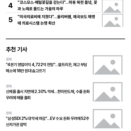
“코스모스·메밀꽃길을 걷는다”…하동 북천 들녘, 꽃
4
과 노래로 물드는 가을의 하루
“미국의료비에 지쳤다”…올리버쌤, 왜곡보도 해명
5
에 의료시스템 논쟁 확산
추천 기사
경제
“4분기 영업이익 4,722억 전망”…셀트리온, 재고 부담
해소에 18만 원대 숨고르기
경제
신제품 출시 지연에 2.30% 약세…한미반도체, 수출 둔화
우려에 매물 출회
경제
“삼성SDI 2%대 약세 마감”…EV 수요 둔화 우려에 52주
신저가권 압박