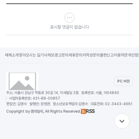
표시할 댓글이 없습니다
매체소개
찾아오시는 길
기사제보
광고문의
제휴문의
저작권문의
불편신고
이용약관
개인정
PC 버전
주소:
서울시 강남구 학동로 30길 14, 이세빌딩 2층
등록번호:
서울, 아04840
사업자등록번호:
431-88-00857
편집인:
김명수
발행인:
장영권
청소년보호책임자:
김명수
대표전화:
02-3443-4661
RSS
Copy
right by 엠데일리,
All Rights Reserved.