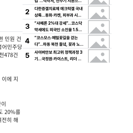
입”…식약처, 전주기 지원으로
K뷰티 고도화
다한증겔치료제 에크락겔 국내
2
상륙…동화·카켄, 피부과 시장
공략
“샤페론 2%대 강세”…코스닥
3
약세에도 외국인 소진율 1.5
9% 기록
편 민원 건
“코스모스·메밀꽃길을 걷는
4
다”…하동 북천 들녘, 꽃과 노래
더불어민주당
로 물드는 가을의 하루
사이버안보 최고위 정책과정 3
천478건
5
기…국정원·카이스트, 리더 안
보역량 키운다
 이에 지
만이
도 20%를
 여전히 해