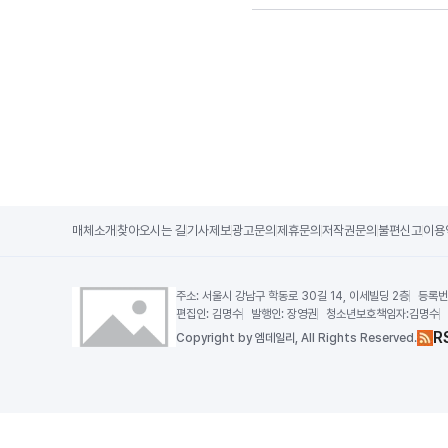
매체소개
찾아오시는 길
기사제보
광고문의
제휴문의
저작권문의
불편신고
이용
주소:
서울시 강남구 학동로 30길 14, 이세빌딩 2층
등록번
편집인:
김명수
발행인:
장영권
청소년보호책임자:
김명수
R
Copy
right by 엠데일리,
All Rights Reserved.