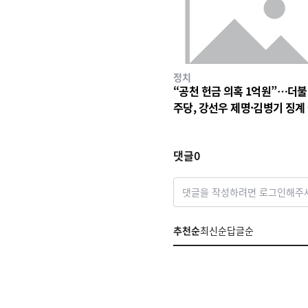
정치
“공천 헌금 의혹 1억원”…더
주당, 강선우 제명·김병기 징계
차 착수
댓글
0
댓글을 작성하려면 로그인해주
추천순
최신순
답글순