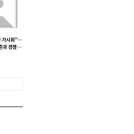
전 가시화”…
준과 경쟁