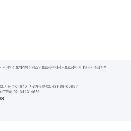
약관
개인정보처리방침
청소년보호정책
저작권보호정책
이메일무단수집거부
호:
서울, 아04840
사업자등록번호:
431-88-00857
대표전화:
02-3443-4661
SS