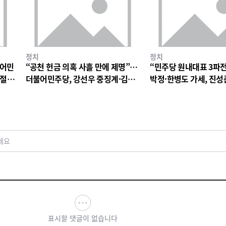
정치
정치
불어민
“공천 헌금 의혹 사흘 만에 제명”…
“민주당 원내대표 3파
 절
더불어민주당, 강선우 중징계·김병
박정·한병도 가세, 진성
기 징계 절차 착수
구도
세요
표시할 댓글이 없습니다