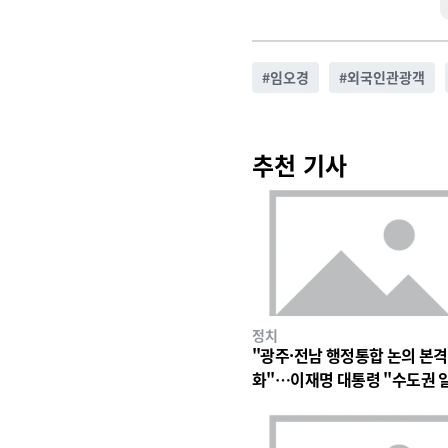
#
임오경
#
외국인관광객
추천 기사
정치
"광주·전남 행정통합 논의 본격
화"…이재명 대통령 "수도권 
구조 바꿀 계기"