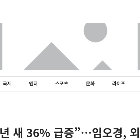
국제
엔터
스포츠
문화
라이프
5년 새 36% 급증”…임오경, 