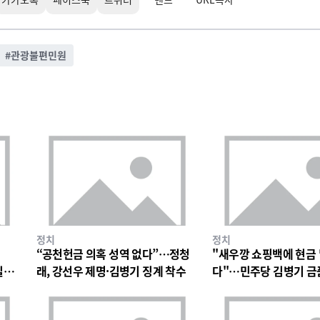
#
관광불편민원
정치
정치
“공천헌금 의혹 성역 없다”…정청
"새우깡 쇼핑백에 현금
일극
래, 강선우 제명·김병기 징계 착수
다"…민주당 김병기 금
파장