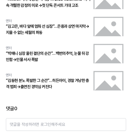
속 격렬한 감정의 미로→첫 단독 콘서트 기대 고조
엔터
“김고은, 바다 앞에 멈춰 선 심장”…은중과 상연 마지막→
지울 수 없는 세월의 파동
엔터
“박예니 심장 울린 결단의 순간”…백번의추억, 눈물 뒤 강
인함→인물 서사 폭발
엔터
“김동현 분노 폭발한 그 순간”…히든아이, 경찰 겨냥한 충
격 범죄→출연진 경악심 커진다
댓글
0
댓글을 작성하려면 로그인해주세요