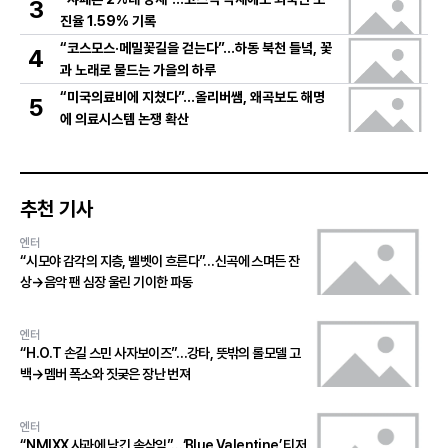
3
진율 1.59% 기록
“코스모스·메밀꽃길을 걷는다”…하동 북천 들녘, 꽃
4
과 노래로 물드는 가을의 하루
“미국의료비에 지쳤다”…올리버쌤, 왜곡보도 해명
5
에 의료시스템 논쟁 확산
추천 기사
엔터
“시모야 감각의 지층, 벨벳이 흐른다”…신곡에 스며든 잔
상→음악 팬 심장 울린 기이한 파동
엔터
“H.O.T 손길 스민 사자보이즈”…강타, 뜻밖의 롤모델 고
백→멤버 폭소와 짓궂은 장난 번져
엔터
“NMIXX 사과에 남긴 속삭임”…‘Blue Valentine’ 티저