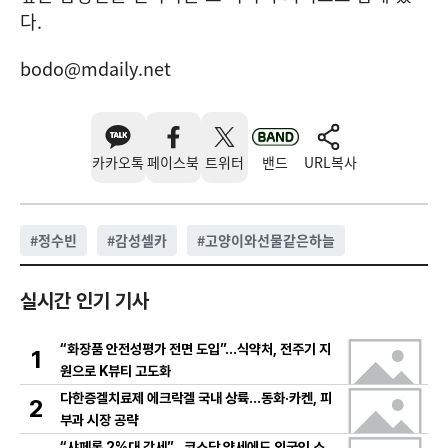
다.
bodo@mdaily.net
카카오톡
페이스북
트위터
밴드
URL복사
#
정수빈
#
감성셀카
#
고양이와선물같은하늘
실시간 인기 기사
“화장품 안전성평가 전면 도입”…식약처, 전주기 지
1
원으로 K뷰티 고도화
다한증겔치료제 에크락겔 국내 상륙…동화·카켄, 피
2
부과 시장 공략
“샤페론 2%대 강세”…코스닥 약세에도 외국인 소