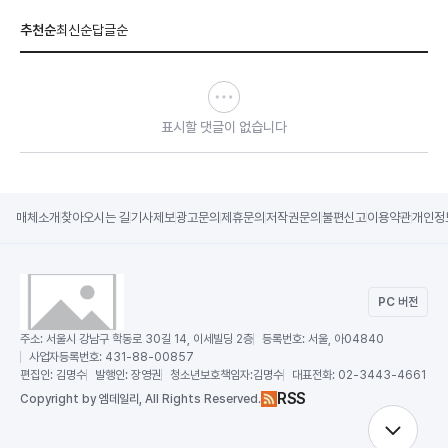
추천순
최신순
답글순
표시할 댓글이 없습니다
매체소개
찾아오시는 길
기사제보
광고문의
제휴문의
저작권문의
불편신고
이용약관
개인정
PC 버전
주소:
서울시 강남구 학동로 30길 14, 이세빌딩 2층
등록번호:
서울, 아04840
사업자등록번호:
431-88-00857
편집인:
김명수
발행인:
장영권
청소년보호책임자:
김명수
대표전화:
02-3443-4661
RSS
Copy
right by 엠데일리,
All Rights Reserved.