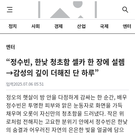
정치
사회
경제
산업
국제
엔터
엔터
“정수빈, 한낮 청초함 셀카 한 장에 설렘
→감성의 깊이 더해진 단 하루”
입력
2025.07.06 05:51
정오의 햇살이 방 안을 다정하게 감싸는 한 순간, 배우
정수빈은 투명한 피부와 맑은 눈동자로 화면을 가득
채우며 오롯이 자신만의 청초함을 드러냈다. 작은 위
로처럼 전해지는 고요한 분위기 안에서 정수빈은 한낮
의 숨결과 어우러진 자연의 은은한 빛을 얼굴에 담으