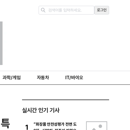
로그인
과학/게임
자동차
IT/바이오
실시간 인기 기사
희특
“화장품 안전성평가 전면 도
1