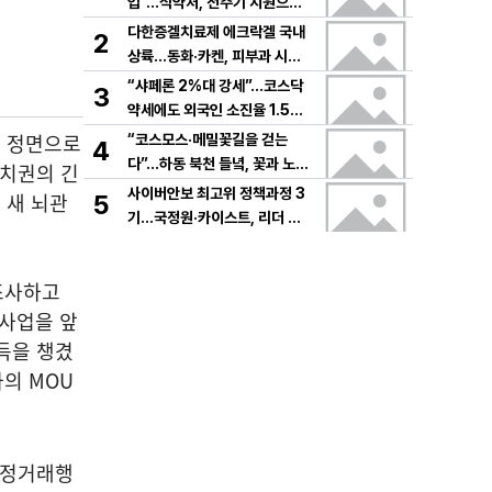
입”…식약처, 전주기 지원으로
K뷰티 고도화
다한증겔치료제 에크락겔 국내
2
상륙…동화·카켄, 피부과 시장
공략
“샤페론 2%대 강세”…코스닥
3
약세에도 외국인 소진율 1.5
9% 기록
가 정면으로
“코스모스·메밀꽃길을 걷는
4
다”…하동 북천 들녘, 꽃과 노래
정치권의 긴
로 물드는 가을의 하루
사이버안보 최고위 정책과정 3
 새 뇌관
5
기…국정원·카이스트, 리더 안
보역량 키운다
조사하고
 사업을 앞
득을 챙겼
의 MOU
부정거래행