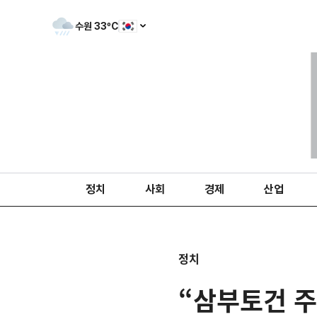
수원
33
ºC
정치
사회
경제
산업
정치
“삼부토건 