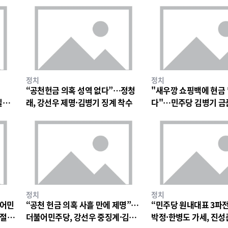
정치
정치
“공천헌금 의혹 성역 없다”…정청
"새우깡 쇼핑백에 현금
일극
래, 강선우 제명·김병기 징계 착수
다"…민주당 김병기 금
파장
정치
정치
불어민
“공천 헌금 의혹 사흘 만에 제명”…
“민주당 원내대표 3파
 절
더불어민주당, 강선우 중징계·김병
박정·한병도 가세, 진성