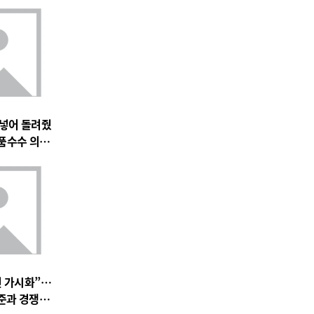
 넣어 돌려줬
품수수 의혹
전 가시화”…
준과 경쟁