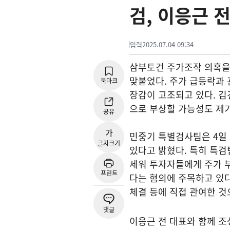
검, 이응근 
입력
2025.07.04 09:34
삼부토건 주가조작 의혹을
맞붙었다. 주가 급등락과 
북마크
장감이 고조되고 있다. 
으로 부상할 가능성도 제
공유
가
민중기 특별검사팀은 4일 
글자크기
있다고 밝혔다. 특히 특검
세워 투자자들에게 주가 부
프린트
다는 혐의에 주목하고 있다
체결 등에 직접 관여한 것
댓글
이응근 전 대표와 함께 조