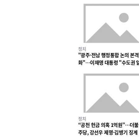
정치
"광주·전남 행정통합 논의 본격
화"…이재명 대통령 "수도권 
구조 바꿀 계기"
정치
“공천 헌금 의혹 1억원”…더
주당, 강선우 제명·김병기 징계