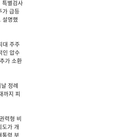
기 특별검사
주가 급등
고 설명했
최대 주주
적인 압수
 추가 소환
이날 정례
재까지 피
“권력형 비
의도가 개
대통령 부