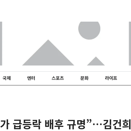
국제
엔터
스포츠
문화
라이프
주가 급등락 배후 규명”…김건