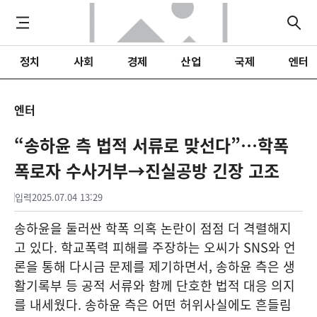
정치
사회
경제
산업
국제
엔터
엔터
“송하윤 측 법적 서류로 맞선다”…학폭
폭로자 수사거부→진실공방 긴장 고조
입력
2025.07.04 13:29
송하윤을 둘러싼 학폭 의혹 논란이 점점 더 격렬해지
고 있다. 학교폭력 피해를 주장하는 오씨가 SNS와 언
론을 통해 다시금 문제를 제기하면서, 송하윤 측은 생
활기록부 등 공적 서류와 함께 단호한 법적 대응 의지
를 내세웠다. 송하윤 측은 어떤 허위사실에도 흔들림