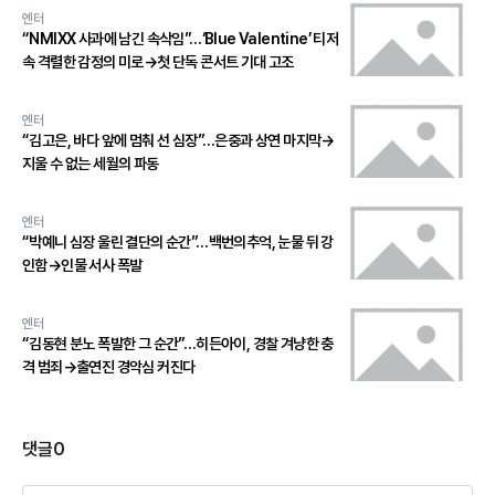
엔터
“NMIXX 사과에 남긴 속삭임”…‘Blue Valentine’ 티저
속 격렬한 감정의 미로→첫 단독 콘서트 기대 고조
엔터
“김고은, 바다 앞에 멈춰 선 심장”…은중과 상연 마지막→
지울 수 없는 세월의 파동
엔터
“박예니 심장 울린 결단의 순간”…백번의추억, 눈물 뒤 강
인함→인물 서사 폭발
엔터
“김동현 분노 폭발한 그 순간”…히든아이, 경찰 겨냥한 충
격 범죄→출연진 경악심 커진다
댓글
0