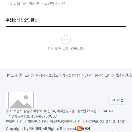
댓글을 작성하려면 로그인해주세요
추천순
최신순
답글순
표시할 댓글이 없습니다
매체소개
찾아오시는 길
기사제보
광고문의
제휴문의
저작권문의
불편신고
이용약관
개인정
PC 버전
주소:
서울시 강남구 학동로 30길 14, 이세빌딩 2층
등록번호:
서울, 아04840
사업자등록번호:
431-88-00857
편집인:
김명수
발행인:
장영권
청소년보호책임자:
김명수
대표전화:
02-3443-4661
RSS
Copy
right by 엠데일리,
All Rights Reserved.