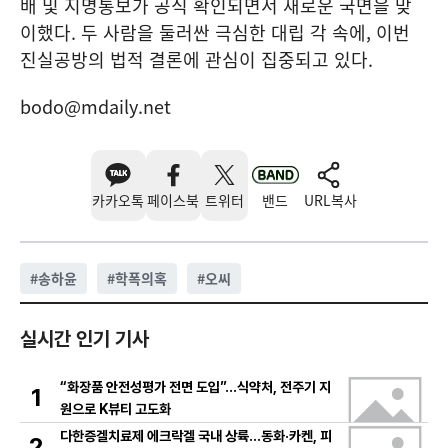
배 및 지명통보가 공식 확인되면서 새로운 국면을 맞
이했다. 두 사람을 둘러싼 극심한 대립 각 속에, 이번
진실공방의 법적 결론에 관심이 집중되고 있다.
bodo@mdaily.net
카카오톡
페이스북
트위터
밴드
URL복사
#
송하윤
#
학폭의혹
#
오씨
실시간 인기 기사
“화장품 안전성평가 전면 도입”…식약처, 전주기 지
1
원으로 K뷰티 고도화
다한증겔치료제 에크락겔 국내 상륙…동화·카켄, 피
2