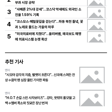
부과 시장 공략
“샤페론 2%대 강세”…코스닥 약세에도 외국인 소
3
진율 1.59% 기록
“코스모스·메밀꽃길을 걷는다”…하동 북천 들녘, 꽃
4
과 노래로 물드는 가을의 하루
“미국의료비에 지쳤다”…올리버쌤, 왜곡보도 해명
5
에 의료시스템 논쟁 확산
추천 기사
엔터
“시모야 감각의 지층, 벨벳이 흐른다”…신곡에 스며든 잔
상→음악 팬 심장 울린 기이한 파동
엔터
“H.O.T 손길 스민 사자보이즈”…강타, 뜻밖의 롤모델 고
백→멤버 폭소와 짓궂은 장난 번져