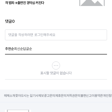
격 범죄→출연진 경악심 커진다
댓글
0
댓글을 작성하려면 로그인해주세요
추천순
최신순
답글순
표시할 댓글이 없습니다
매체소개
찾아오시는 길
기사제보
광고문의
제휴문의
저작권문의
불편신고
이용약관
개인정