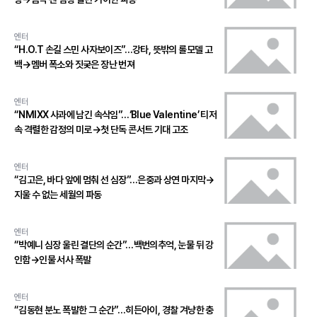
엔터
“H.O.T 손길 스민 사자보이즈”…강타, 뜻밖의 롤모델 고
백→멤버 폭소와 짓궂은 장난 번져
엔터
“NMIXX 사과에 남긴 속삭임”…‘Blue Valentine’ 티저
속 격렬한 감정의 미로→첫 단독 콘서트 기대 고조
엔터
“김고은, 바다 앞에 멈춰 선 심장”…은중과 상연 마지막→
지울 수 없는 세월의 파동
엔터
“박예니 심장 울린 결단의 순간”…백번의추억, 눈물 뒤 강
인함→인물 서사 폭발
엔터
“김동현 분노 폭발한 그 순간”…히든아이, 경찰 겨냥한 충