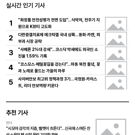
실시간 인기 기사
“화장품 안전성평가 전면 도입”…식약처, 전주기 지
1
원으로 K뷰티 고도화
다한증겔치료제 에크락겔 국내 상륙…동화·카켄, 피
2
부과 시장 공략
“샤페론 2%대 강세”…코스닥 약세에도 외국인 소
3
진율 1.59% 기록
“코스모스·메밀꽃길을 걷는다”…하동 북천 들녘, 꽃
4
과 노래로 물드는 가을의 하루
사이버안보 최고위 정책과정 3기…국정원·카이스
5
트, 리더 안보역량 키운다
추천 기사
엔터
“시모야 감각의 지층, 벨벳이 흐른다”…신곡에 스며든 잔
상→음악 팬 심장 울린 기이한 파동