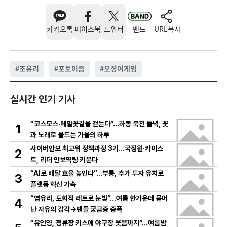
카카오톡
페이스북
트위터
밴드
URL복사
#
조유리
#
포토이즘
#
오징어게임
실시간 인기 기사
“코스모스·메밀꽃길을 걷는다”…하동 북천 들녘, 꽃
1
과 노래로 물드는 가을의 하루
사이버안보 최고위 정책과정 3기…국정원·카이스
2
트, 리더 안보역량 키운다
“AI로 배달 효율 높인다”…부릉, 추가 투자 유치로
3
플랫폼 혁신 가속
“염유리, 도회적 레트로 눈빛”…여름 한가운데 묻어
4
난 자유의 감각→팬들 궁금증 증폭
“유인영, 정류장 키스에 야구장 웃음까지”…여름밤