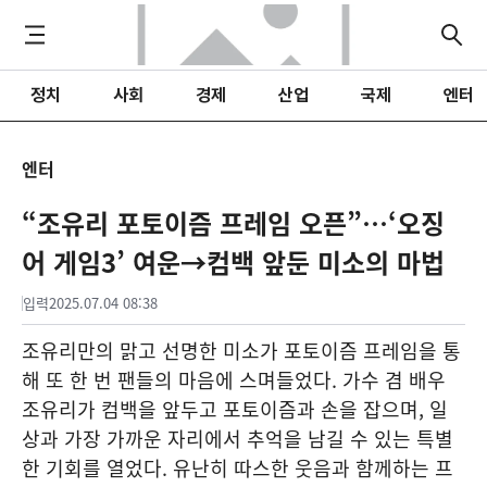
정치
사회
경제
산업
국제
엔터
엔터
“조유리 포토이즘 프레임 오픈”…‘오징
어 게임3’ 여운→컴백 앞둔 미소의 마법
입력
2025.07.04 08:38
조유리만의 맑고 선명한 미소가 포토이즘 프레임을 통
해 또 한 번 팬들의 마음에 스며들었다. 가수 겸 배우
조유리가 컴백을 앞두고 포토이즘과 손을 잡으며, 일
상과 가장 가까운 자리에서 추억을 남길 수 있는 특별
한 기회를 열었다. 유난히 따스한 웃음과 함께하는 프