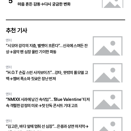
5
마음 흔든 감동→다시 궁금한 변화
추천 기사
엔터
“시모야 감각의 지층, 벨벳이 흐른다”…신곡에 스며든 잔
상→음악 팬 심장 울린 기이한 파동
엔터
“H.O.T 손길 스민 사자보이즈”…강타, 뜻밖의 롤모델 고
백→멤버 폭소와 짓궂은 장난 번져
엔터
“NMIXX 사과에 남긴 속삭임”…‘Blue Valentine’ 티저
속 격렬한 감정의 미로→첫 단독 콘서트 기대 고조
엔터
“김고은, 바다 앞에 멈춰 선 심장”…은중과 상연 마지막→