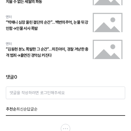
지울 수 없는 세월의 파동
엔터
“박예니 심장 울린 결단의 순간”…백번의추억, 눈물 뒤 강
인함→인물 서사 폭발
엔터
“김동현 분노 폭발한 그 순간”…히든아이, 경찰 겨냥한 충
격 범죄→출연진 경악심 커진다
댓글
0
댓글을 작성하려면 로그인해주세요
추천순
최신순
답글순