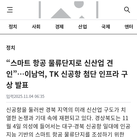
정치
사회
경제
산업
국제
엔터
정치
“스마트 항공 물류단지로 신산업 견
인”…이남억, TK 신공항 첨단 인프라 구
상 발표
입력
2025.11.04 06:35
신공항을 둘러싼 경북 지역의 미래 신산업 구도가 치
열한 논쟁과 기대 속에 재편되고 있다. 경상북도는 11
월 4일 의성에 들어서는 대구·경북 신공항 일대에 인공
지능 기반의 스마트 항공 물류단지를 조성하기 위한