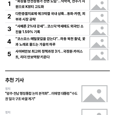
“화장품 안전성평가 전면 도입”…식약처, 전주기 지
1
원으로 K뷰티 고도화
다한증겔치료제 에크락겔 국내 상륙…동화·카켄, 피
2
부과 시장 공략
“샤페론 2%대 강세”…코스닥 약세에도 외국인 소
3
진율 1.59% 기록
“코스모스·메밀꽃길을 걷는다”…하동 북천 들녘, 꽃
4
과 노래로 물드는 가을의 하루
사이버안보 최고위 정책과정 3기…국정원·카이스
5
트, 리더 안보역량 키운다
추천 기사
정치
"광주·전남 행정통합 논의 본격화"…이재명 대통령 "수도
권 일극 구조 바꿀 계기"
정치