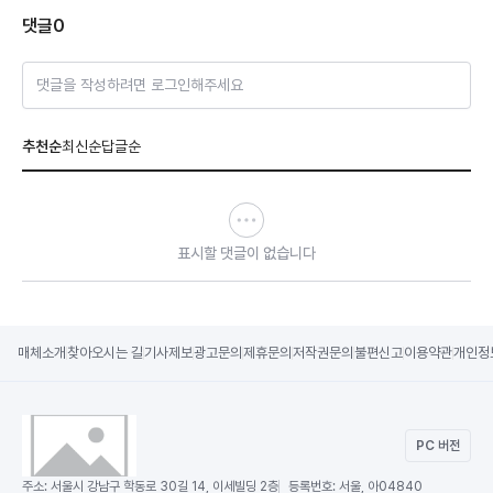
댓글
0
댓글을 작성하려면 로그인해주세요
추천순
최신순
답글순
표시할 댓글이 없습니다
매체소개
찾아오시는 길
기사제보
광고문의
제휴문의
저작권문의
불편신고
이용약관
개인정
PC 버전
주소:
서울시 강남구 학동로 30길 14, 이세빌딩 2층
등록번호:
서울, 아04840