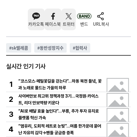
카카오톡
페이스북
트위터
밴드
URL복사
#
sk텔레콤
#
동반성장지수
#
협력사
실시간 인기 기사
“코스모스·메밀꽃길을 걷는다”…하동 북천 들녘, 꽃
1
과 노래로 물드는 가을의 하루
사이버안보 최고위 정책과정 3기…국정원·카이스
2
트, 리더 안보역량 키운다
“AI로 배달 효율 높인다”…부릉, 추가 투자 유치로
3
플랫폼 혁신 가속
“염유리, 도회적 레트로 눈빛”…여름 한가운데 묻어
4
난 자유의 감각→팬들 궁금증 증폭