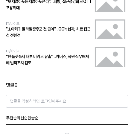
“보지않아도듣지않아도쓴다”…티빙, 접근성강화로 OTT
포용확대
IT/바이오
"소아희귀 알라질증후군 첫 급여"...GC녹십자, 치료 접근
성 전환점
IT/바이오
“팬플랫폼서 내부 비위로 유출”…위버스, 직원 직무배제
에 법적조치 검토
댓글
0
댓글을 작성하려면 로그인해주세요
추천순
최신순
답글순