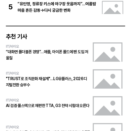
“유인영, 정류장 키스에 야구장 웃음까지”…여름밤
5
마음 흔든 감동→다시 궁금한 변화
추천 기사
IT/바이오
“대화면 폴더블폰 경쟁”…애플, 아이폰 폴드에 펜 도입 저
울질
IT/바이오
"TRUST로 조직문화 재설계"…LG유플러스, 2026 디
지털전환 승부수
IT/바이오
AI 검증 풀스택으로 재편한 TTA, G3 전략 시험대 오른다
IT/바이오