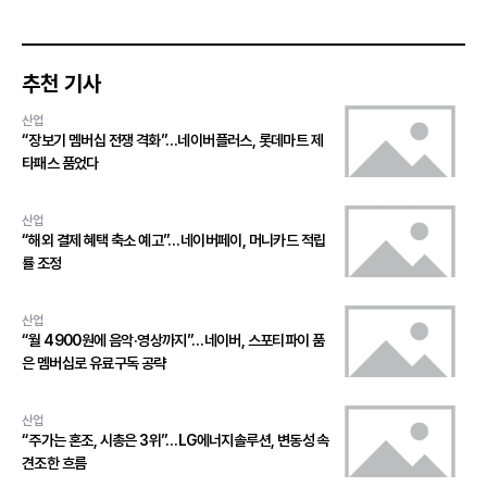
추천 기사
산업
“장보기 멤버십 전쟁 격화”…네이버플러스, 롯데마트 제
타패스 품었다
산업
“해외 결제 혜택 축소 예고”…네이버페이, 머니카드 적립
률 조정
산업
“월 4900원에 음악·영상까지”…네이버, 스포티파이 품
은 멤버십로 유료구독 공략
산업
“주가는 혼조, 시총은 3위”…LG에너지솔루션, 변동성 속
견조한 흐름