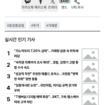
카카오톡
페이스북
트위터
밴드
URL복사
#
효성중공업
#
주가
#
거래량
실시간 인기 기사
“지노믹트리 7.20% 급락”…거래량 급증 속 하락세
1
마감
“숙박권 의혹까지 조사 확대”…경찰, 김병기 고발 통
2
합 수사 속도
"성공적 작전" 주장한 해롤드 로저스…국정원 "명백
3
한 허위" 정면 충돌
“당원게시판 논란”…국민의힘, 리더십 공백 장기화
4
우려
“T멤버십 디지털 혜택 확장”…SKT, 구독·헬스케어
5
띄워 고객 락인