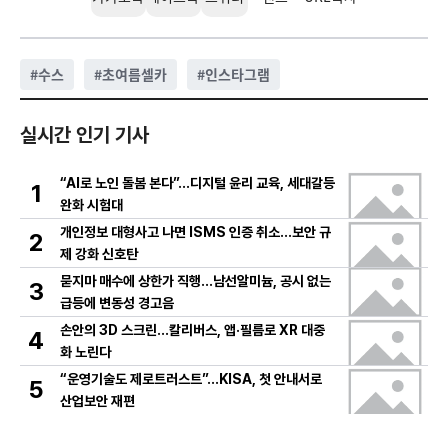
#
수스
#
초여름셀카
#
인스타그램
실시간 인기 기사
“AI로 노인 돌봄 본다”…디지털 윤리 교육, 세대갈등
1
완화 시험대
개인정보 대형사고 나면 ISMS 인증 취소…보안 규
2
제 강화 신호탄
묻지마 매수에 상한가 직행…남선알미늄, 공시 없는
3
급등에 변동성 경고음
손안의 3D 스크린…칼리버스, 앱·필름로 XR 대중
4
화 노린다
“운영기술도 제로트러스트”…KISA, 첫 안내서로
5
산업보안 재편