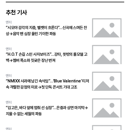
추천 기사
엔터
“시모야 감각의 지층, 벨벳이 흐른다”…신곡에 스며든 잔
상→음악 팬 심장 울린 기이한 파동
엔터
“H.O.T 손길 스민 사자보이즈”…강타, 뜻밖의 롤모델 고
백→멤버 폭소와 짓궂은 장난 번져
엔터
“NMIXX 사과에 남긴 속삭임”…‘Blue Valentine’ 티저
속 격렬한 감정의 미로→첫 단독 콘서트 기대 고조
엔터
“김고은, 바다 앞에 멈춰 선 심장”…은중과 상연 마지막→
지울 수 없는 세월의 파동
엔터