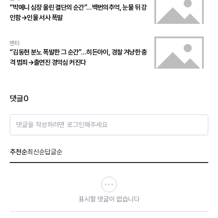
“박예니 심장 울린 결단의 순간”…백번의추억, 눈물 뒤 강
인함→인물 서사 폭발
엔터
“김동현 분노 폭발한 그 순간”…히든아이, 경찰 겨냥한 충
격 범죄→출연진 경악심 커진다
댓글
0
댓글을 작성하려면 로그인해주세요
추천순
최신순
답글순
표시할 댓글이 없습니다