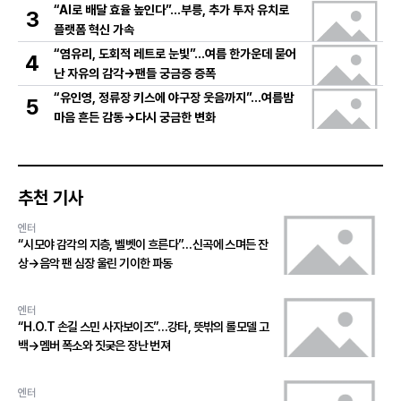
“AI로 배달 효율 높인다”…부릉, 추가 투자 유치로
3
플랫폼 혁신 가속
“염유리, 도회적 레트로 눈빛”…여름 한가운데 묻어
4
난 자유의 감각→팬들 궁금증 증폭
“유인영, 정류장 키스에 야구장 웃음까지”…여름밤
5
마음 흔든 감동→다시 궁금한 변화
추천 기사
엔터
“시모야 감각의 지층, 벨벳이 흐른다”…신곡에 스며든 잔
상→음악 팬 심장 울린 기이한 파동
엔터
“H.O.T 손길 스민 사자보이즈”…강타, 뜻밖의 롤모델 고
백→멤버 폭소와 짓궂은 장난 번져
엔터