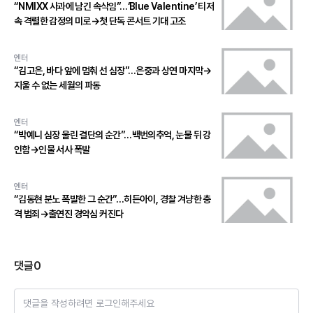
“NMIXX 사과에 남긴 속삭임”…‘Blue Valentine’ 티저
속 격렬한 감정의 미로→첫 단독 콘서트 기대 고조
엔터
“김고은, 바다 앞에 멈춰 선 심장”…은중과 상연 마지막→
지울 수 없는 세월의 파동
엔터
“박예니 심장 울린 결단의 순간”…백번의추억, 눈물 뒤 강
인함→인물 서사 폭발
엔터
“김동현 분노 폭발한 그 순간”…히든아이, 경찰 겨냥한 충
격 범죄→출연진 경악심 커진다
댓글
0
댓글을 작성하려면 로그인해주세요