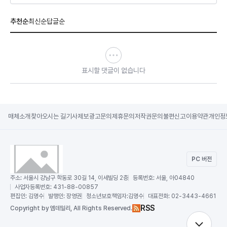
추천순
최신순
답글순
표시할 댓글이 없습니다
매체소개
찾아오시는 길
기사제보
광고문의
제휴문의
저작권문의
불편신고
이용약관
개인정
PC 버전
주소:
서울시 강남구 학동로 30길 14, 이세빌딩 2층
등록번호:
서울, 아04840
사업자등록번호:
431-88-00857
편집인:
김명수
발행인:
장영권
청소년보호책임자:
김명수
대표전화:
02-3443-4661
RSS
Copy
right by 엠데일리,
All Rights Reserved.