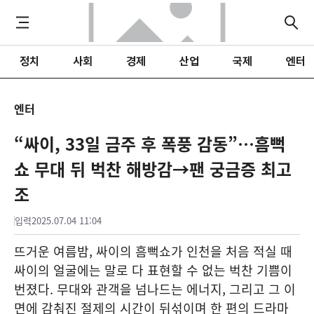
정치
사회
경제
산업
국제
엔터
엔터
“싸이, 33일 금주 후 폭풍 감동”…흠뻑
쇼 무대 뒤 벅찬 해방감→팬 궁금증 최고
조
입력
2025.07.04 11:04
뜨거운 여름밤, 싸이의 흠뻑쇼가 인천을 처음 적실 때
싸이의 얼굴에는 말로 다 표현할 수 없는 벅찬 기쁨이
번졌다. 무대와 관객을 넘나드는 에너지, 그리고 그 이
면에 감춰진 절제의 시간이 뒤섞이며 한 편의 드라마