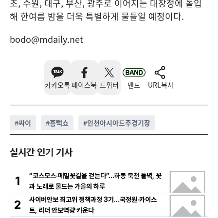
초, 수원, 대구, 부산, 광주로 이어지는 대장정에 돌입
해 한여름 밤을 더욱 특별하게 물들일 예정이다.
bodo@mdaily.net
카카오톡
페이스북
트위터
밴드
URL복사
#
싸이
#
흠뻑쇼
#
인천아시아드주경기장
실시간 인기 기사
“코스모스·메밀꽃길을 걷는다”…하동 북천 들녘, 꽃
1
과 노래로 물드는 가을의 하루
사이버안보 최고위 정책과정 3기…국정원·카이스
2
트, 리더 안보역량 키운다