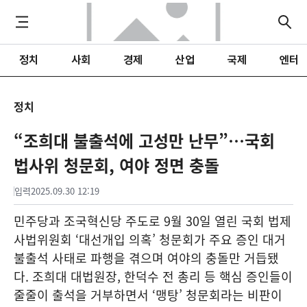
정치
사회
경제
산업
국제
엔터
정치
“조희대 불출석에 고성만 난무”…국회
법사위 청문회, 여야 정면 충돌
입력
2025.09.30 12:19
민주당과 조국혁신당 주도로 9월 30일 열린 국회 법제
사법위원회 ‘대선개입 의혹’ 청문회가 주요 증인 대거
불출석 사태로 파행을 겪으며 여야의 충돌만 거듭됐
다. 조희대 대법원장, 한덕수 전 총리 등 핵심 증인들이
줄줄이 출석을 거부하면서 ‘맹탕’ 청문회라는 비판이