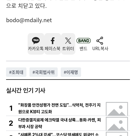
으로 치닫고 있다.
bodo@mdaily.net
카카오톡
페이스북
트위터
밴드
URL복사
#
조희대
#
국회법사위
#
이재명
실시간 인기 기사
“화장품 안전성평가 전면 도입”…식약처, 전주기 지
1
원으로 K뷰티 고도화
다한증겔치료제 에크락겔 국내 상륙…동화·카켄, 피
2
부과 시장 공략
“샤페론 2%대 강세”…코스닥 약세에도 외국인 소