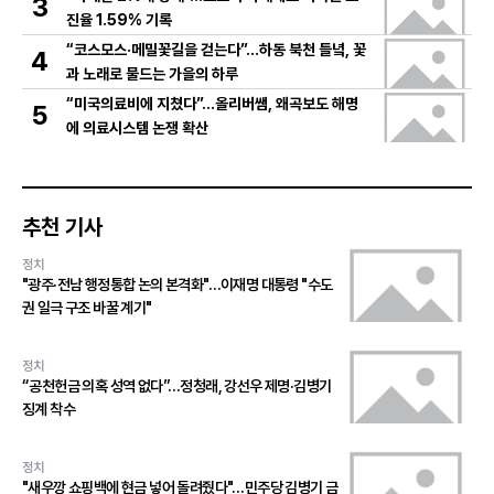
3
진율 1.59% 기록
“코스모스·메밀꽃길을 걷는다”…하동 북천 들녘, 꽃
4
과 노래로 물드는 가을의 하루
“미국의료비에 지쳤다”…올리버쌤, 왜곡보도 해명
5
에 의료시스템 논쟁 확산
추천 기사
정치
"광주·전남 행정통합 논의 본격화"…이재명 대통령 "수도
권 일극 구조 바꿀 계기"
정치
“공천헌금 의혹 성역 없다”…정청래, 강선우 제명·김병기
징계 착수
정치
"새우깡 쇼핑백에 현금 넣어 돌려줬다"…민주당 김병기 금