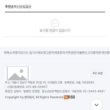
추천순
최신순
답글순
표시할 댓글이 없습니다
매체소개
찾아오시는 길
기사제보
광고문의
제휴문의
저작권문의
불편신고
이용약관
개인정
PC 버전
주소:
서울시 강남구 학동로 30길 14, 이세빌딩 2층
등록번호:
서울, 아04840
사업자등록번호:
431-88-00857
편집인:
김명수
발행인:
장영권
청소년보호책임자:
김명수
대표전화:
02-3443-4661
RSS
Copy
right by 엠데일리,
All Rights Reserved.