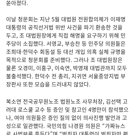
쏟아졌다.
이날 청문회는 지난 5월 대법원 전원합의체가 이재명
대통령의 공직선거법 위반 사건을 파기 환송한 것을
두고, 조 대법원장에게 직접 해명을 요구하기 위해 민
주당이 소집했다. 서영교, 부승찬 등 민주당 의원들은
조희대·한덕수 회동설 등 대선 개입 의혹 실체 규명을
목적으로 청문회를 준비했다. 그러나 조 대법원장은
물론 오경미, 이흥구, 이숙연, 박영재 대법관까지 모두
불출석했다. 한덕수 전 총리, 지귀연 서울중앙지법 부
장판사 또한 모습을 드러내지 않았다.
복소연 전국공무원노조 법원노조 사무처장, 김선택 고
려대 로스쿨 교수 등 증인 및 참고인 4명만이 참석했으
나, 여야 의원들은 증인 질의 없이 의사진행 발언과 고
성으로 일관했다. 국민의힘 나경원 의원은 “가짜뉴스
로 사법부를 흔든다”며 “범죄자 대통령이 범죄자만 편