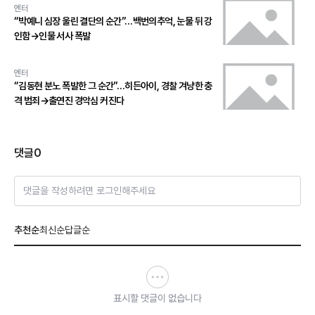
엔터
“박예니 심장 울린 결단의 순간”…백번의추억, 눈물 뒤 강
인함→인물 서사 폭발
엔터
“김동현 분노 폭발한 그 순간”…히든아이, 경찰 겨냥한 충
격 범죄→출연진 경악심 커진다
댓글
0
댓글을 작성하려면 로그인해주세요
추천순
최신순
답글순
표시할 댓글이 없습니다