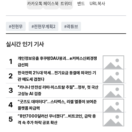
카카오톡
페이스북
트위터
밴드
URL복사
#
전현무
#
전현무계획2
#
곽튜브
실시간 인기 기사
개인정보유출 후쿠팡DAU붕괴…e커머스신뢰경쟁
1
급선회
한국전력 2%대 약세…전기요금 동결에 외국인·기
2
관 매도세 겹쳤다
"카나나 안전성 라마·미스트랄 추월"…정부, 첫 국산
3
고성능 AI 검증
“굿즈도 데이터다”…스타벅스, 리셀 열풍이 보여준
4
플랫폼 파급력
“8만7000달러선 무너졌다”…비트코인, 급락 충
5
격 속 추가 하락 공포 확산