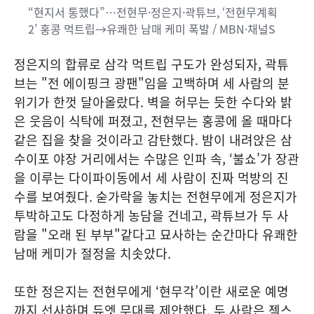
“현지서 통했다”…전현무·정은지·곽튜브, ‘전현무계획
2’ 홍콩 먹트립→유쾌한 남매 케미 폭발 / MBN·채널S
정은지의 합류로 삼각 먹트립 구도가 완성되자, 곽튜
브는 "전 에이핑크 광팬"임을 고백하며 세 사람의 분
위기가 한껏 달아올랐다. 벽을 허무는 듯한 수다와 밝
은 웃음이 식탁에 퍼졌고, 전현무는 홍콩에 올 때마다
같은 집을 찾을 것이라고 감탄했다. 밤이 내려앉은 삼
수이포 야장 거리에서는 수많은 인파 속, ‘불쇼’가 장관
을 이루는 다이파이동에서 세 사람이 진짜 먹방의 진
수를 보여줬다. 숟가락을 놓치는 전현무에게 정은지가
투박하고도 다정하게 농담을 건네고, 곽튜브가 두 사
람을 "오래 된 부부"같다고 묘사하는 순간마다 유쾌한
남매 케미가 절정을 치솟았다.
또한 정은지는 전현무에게 ‘현무각’이란 새로운 예명
까지 선사하며 듀엣 무대를 제안했다. 두 사람은 젝스