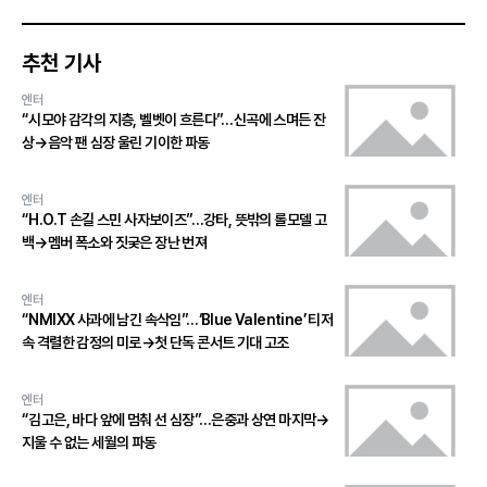
추천 기사
엔터
“시모야 감각의 지층, 벨벳이 흐른다”…신곡에 스며든 잔
상→음악 팬 심장 울린 기이한 파동
엔터
“H.O.T 손길 스민 사자보이즈”…강타, 뜻밖의 롤모델 고
백→멤버 폭소와 짓궂은 장난 번져
엔터
“NMIXX 사과에 남긴 속삭임”…‘Blue Valentine’ 티저
속 격렬한 감정의 미로→첫 단독 콘서트 기대 고조
엔터
“김고은, 바다 앞에 멈춰 선 심장”…은중과 상연 마지막→
지울 수 없는 세월의 파동