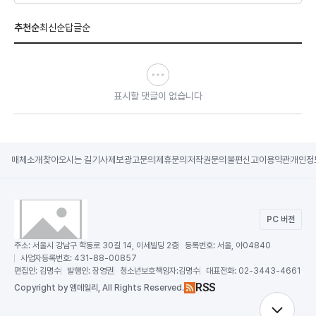
추천순
최신순
답글순
표시할 댓글이 없습니다
매체소개
찾아오시는 길
기사제보
광고문의
제휴문의
저작권문의
불편신고
이용약관
개인정
PC 버전
주소:
서울시 강남구 학동로 30길 14, 이세빌딩 2층
등록번호:
서울, 아04840
사업자등록번호:
431-88-00857
편집인:
김명수
발행인:
장영권
청소년보호책임자:
김명수
대표전화:
02-3443-4661
RSS
Copy
right by 엠데일리,
All Rights Reserved.