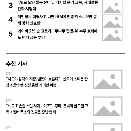
“AI로 노인 돌봄 본다”…디지털 윤리 교육, 세대갈등
3
완화 시험대
개인정보 대형사고 나면 ISMS 인증 취소…보안 규
4
제 강화 신호탄
네이버 2% 숨 고르기…두나무 합병·AI 수주 호재에
5
도 단기 급등 부담
추천 기사
엔터
“시모야 감각의 지층, 벨벳이 흐른다”…신곡에 스며든 잔
상→음악 팬 심장 울린 기이한 파동
엔터
“H.O.T 손길 스민 사자보이즈”…강타, 뜻밖의 롤모델 고
백→멤버 폭소와 짓궂은 장난 번져
엔터