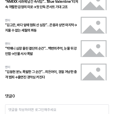
“NMIXX 사과에 남긴 속삭임”…‘Blue Valentine’ 티저
속 격렬한 감정의 미로→첫 단독 콘서트 기대 고조
엔터
“김고은, 바다 앞에 멈춰 선 심장”…은중과 상연 마지막→
지울 수 없는 세월의 파동
엔터
“박예니 심장 울린 결단의 순간”…백번의추억, 눈물 뒤 강
인함→인물 서사 폭발
엔터
“김동현 분노 폭발한 그 순간”…히든아이, 경찰 겨냥한 충
격 범죄→출연진 경악심 커진다
댓글
0
댓글을 작성하려면 로그인해주세요