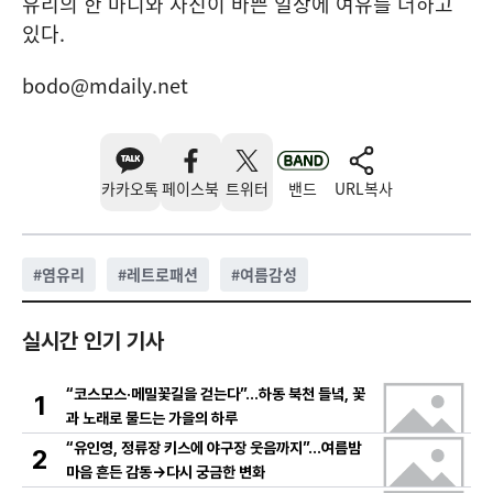
유리의 한 마디와 사진이 바쁜 일상에 여유를 더하고
있다.
bodo@mdaily.net
카카오톡
페이스북
트위터
밴드
URL복사
#
염유리
#
레트로패션
#
여름감성
실시간 인기 기사
“코스모스·메밀꽃길을 걷는다”…하동 북천 들녘, 꽃
1
과 노래로 물드는 가을의 하루
“유인영, 정류장 키스에 야구장 웃음까지”…여름밤
2
마음 흔든 감동→다시 궁금한 변화