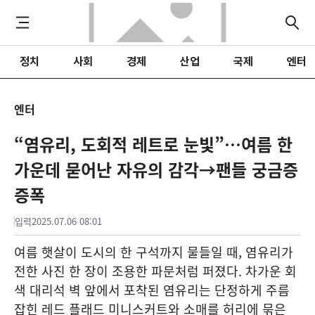
정치
사회
경제
산업
국제
엔터
엔터
“염유리, 도회적 레트로 눈빛”…여름 한
가운데 묻어난 자유의 감각→팬들 궁금증
증폭
입력
2025.07.06 08:01
여름 햇살이 도시의 한 구석까지 물들일 때, 염유리가
전한 사진 한 장이 조용한 파문처럼 퍼졌다. 차가운 회
색 대리석 벽 앞에서 포착된 염유리는 단정하게 주름
잡힌 레드 플래드 미니스커트와 소매를 허리에 묶은