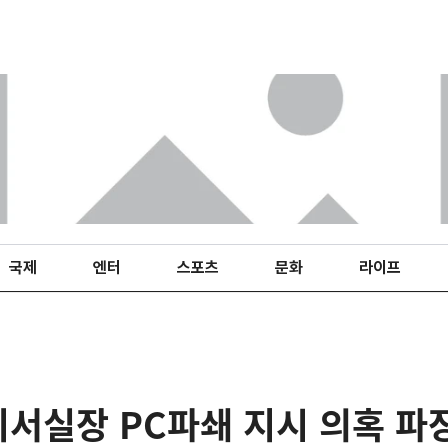
국제
엔터
스포츠
문화
라이프
비서실장 PC파쇄 지시 의혹 파장”