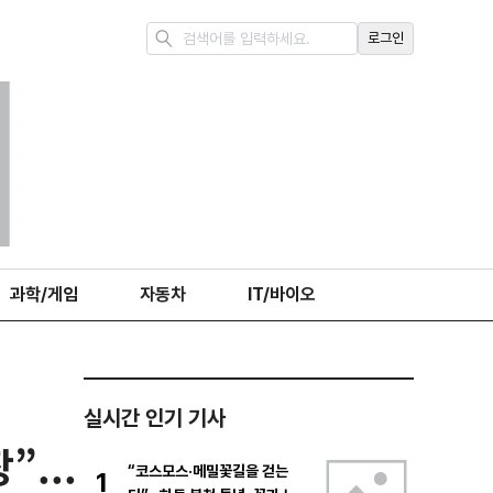
로그인
과학/게임
자동차
IT/바이오
실시간 인기 기사
...
“코스모스·메밀꽃길을 걷는
1