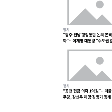
정치
"광주·전남 행정통합 논의 본격
화"…이재명 대통령 "수도권 
구조 바꿀 계기"
정치
“공천 헌금 의혹 1억원”…더
주당, 강선우 제명·김병기 징계
차 착수