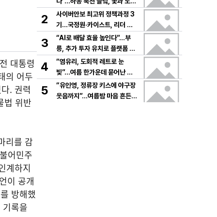
다”…하동 북천 들녘, 꽃과 노래
로 물드는 가을의 하루
사이버안보 최고위 정책과정 3
2
기…국정원·카이스트, 리더 안
보역량 키운다
“AI로 배달 효율 높인다”…부
3
릉, 추가 투자 유치로 플랫폼 혁
신 가속
 전 대통령
“염유리, 도회적 레트로 눈
4
빛”…여름 한가운데 묻어난 자
사태의 어두
유의 감각→팬들 궁금증 증폭
“유인영, 정류장 키스에 야구장
다. 권력
5
웃음까지”…여름밤 마음 흔든
물법 위반
감동→다시 궁금한 변화
실마리를 감
더불어민주
수인계하지
전언이 공개
사를 방해했
 기록을