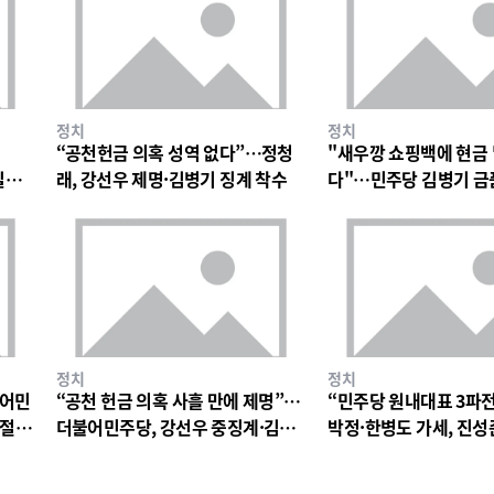
정치
정치
“공천헌금 의혹 성역 없다”…정청
"새우깡 쇼핑백에 현금
일극
래, 강선우 제명·김병기 징계 착수
다"…민주당 김병기 금
파장
정치
정치
불어민
“공천 헌금 의혹 사흘 만에 제명”…
“민주당 원내대표 3파
 절
더불어민주당, 강선우 중징계·김병
박정·한병도 가세, 진성
기 징계 절차 착수
구도