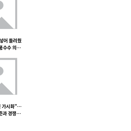
 넣어 돌려줬
품수수 의혹
전 가시화”…
준과 경쟁