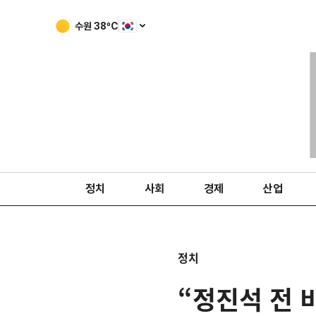
수원
38
ºC
정치
사회
경제
산업
정치
“정진석 전 