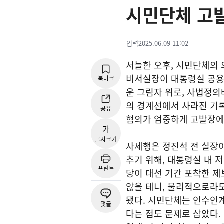
시민단체 고
입력
2025.06.09 11:02
서늘한 오후, 시민단체의 
비서실장이 대통령실 공용 
북마크
운 그림자 위로, 사법정
의 경계선에서 사라진 기록
공유
혐의가 엄중하게 고발장에
가
글자크기
사세행은 정진석 전 실장이
추기 위해, 대통령실 내 
프린트
당이 대선 기간 포착한 제
않을 테니, 물리적으로라
됐다. 시민단체는 인수인
댓글
다는 점도 문제로 삼았다