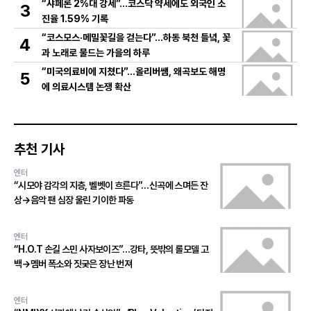
“샤페론 2%대 강세”…코스닥 약세에도 외국인 소
3
진율 1.59% 기록
“코스모스·메밀꽃길을 걷는다”…하동 북천 들녘, 꽃
4
과 노래로 물드는 가을의 하루
“미국의료비에 지쳤다”…올리버쌤, 왜곡보도 해명
5
에 의료시스템 논쟁 확산
추천 기사
엔터
“시모야 감각의 지층, 벨벳이 흐른다”…신곡에 스며든 잔
상→음악 팬 심장 울린 기이한 파동
엔터
“H.O.T 손길 스민 사자보이즈”…강타, 뜻밖의 롤모델 고
백→멤버 폭소와 짓궂은 장난 번져
엔터