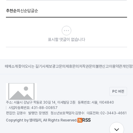
추천순
최신순
답글순
표시할 댓글이 없습니다
매체소개
찾아오시는 길
기사제보
광고문의
제휴문의
저작권문의
불편신고
이용약관
개인정
PC 버전
주소:
서울시 강남구 학동로 30길 14, 이세빌딩 2층
등록번호:
서울, 아04840
사업자등록번호:
431-88-00857
편집인:
김명수
발행인:
장영권
청소년보호책임자:
김명수
대표전화:
02-3443-4661
RSS
Copy
right by 엠데일리,
All Rights Reserved.