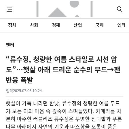
정치
사회
경제
산업
국제
엔터
엔터
“류수정, 청량한 여름 스타일로 시선 압
도”…햇살 아래 드리운 순수의 무드→팬
반응 폭발
입력
2025.07.06 10:24
햇살이 가득 내리던 한낮, 류수정의 청량한 여름 무드
가 보는 이의 마음 속 깊숙이 스며들었다. 카메라를 차
분히 마주한 러블리즈 류수정은 투명한 잔디밭과 푸른
나무 아래에서 자연의 기운과 따스함을 오롯이 품은