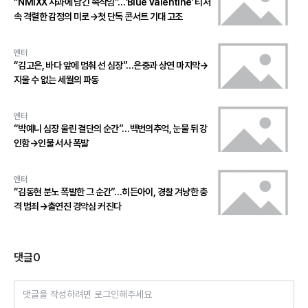
“NMIXX 사과에 남긴 속삭임”…‘Blue Valentine’ 티저
속 격렬한 감정의 미로→첫 단독 콘서트 기대 고조
엔터
“김고은, 바다 앞에 멈춰 선 심장”…은중과 상연 마지막→
지울 수 없는 세월의 파동
엔터
“박예니 심장 울린 결단의 순간”…백번의추억, 눈물 뒤 강
인함→인물 서사 폭발
엔터
“김동현 분노 폭발한 그 순간”…히든아이, 경찰 겨냥한 충
격 범죄→출연진 경악심 커진다
댓글
0
댓글을 작성하려면 로그인해주세요