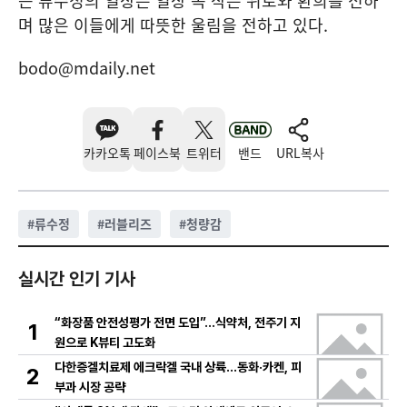
는 류수정의 일상은 일상 속 작은 위로와 환희를 전하
며 많은 이들에게 따뜻한 울림을 전하고 있다.
bodo@mdaily.net
카카오톡
페이스북
트위터
밴드
URL복사
#
류수정
#
러블리즈
#
청량감
실시간 인기 기사
“화장품 안전성평가 전면 도입”…식약처, 전주기 지
1
원으로 K뷰티 고도화
다한증겔치료제 에크락겔 국내 상륙…동화·카켄, 피
2
부과 시장 공략