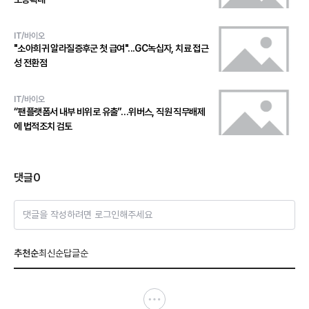
IT/바이오
"소아희귀 알라질증후군 첫 급여"...GC녹십자, 치료 접근
성 전환점
IT/바이오
“팬플랫폼서 내부 비위로 유출”…위버스, 직원 직무배제
에 법적조치 검토
댓글
0
댓글을 작성하려면 로그인해주세요
추천순
최신순
답글순