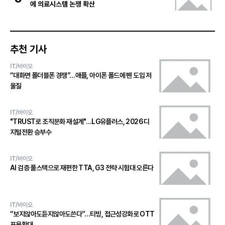
에 의료시스템 논쟁 확산
추천 기사
IT/바이오
“대화면 폴더블폰 경쟁”…애플, 아이폰 폴드에 펜 도입 저
울질
IT/바이오
"TRUST로 조직문화 재설계"…LG유플러스, 2026 디
지털전환 승부수
IT/바이오
AI 검증 풀스택으로 재편한 TTA, G3 전략 시험대 오른다
IT/바이오
“보지않아도듣지않아도쓴다”…티빙, 접근성강화로 OTT
포용확대