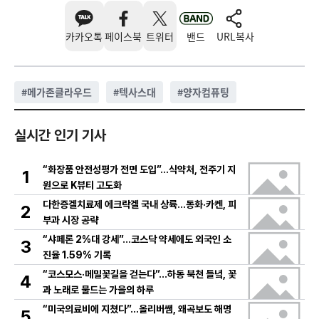
카카오톡
페이스북
트위터
밴드
URL복사
#
메가존클라우드
#
텍사스대
#
양자컴퓨팅
실시간 인기 기사
“화장품 안전성평가 전면 도입”…식약처, 전주기 지
1
원으로 K뷰티 고도화
다한증겔치료제 에크락겔 국내 상륙…동화·카켄, 피
2
부과 시장 공략
“샤페론 2%대 강세”…코스닥 약세에도 외국인 소
3
진율 1.59% 기록
“코스모스·메밀꽃길을 걷는다”…하동 북천 들녘, 꽃
4
과 노래로 물드는 가을의 하루
“미국의료비에 지쳤다”…올리버쌤, 왜곡보도 해명
5