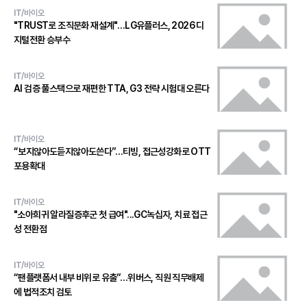
IT/바이오
"TRUST로 조직문화 재설계"…LG유플러스, 2026 디
지털전환 승부수
IT/바이오
AI 검증 풀스택으로 재편한 TTA, G3 전략 시험대 오른다
IT/바이오
“보지않아도듣지않아도쓴다”…티빙, 접근성강화로 OTT
포용확대
IT/바이오
"소아희귀 알라질증후군 첫 급여"...GC녹십자, 치료 접근
성 전환점
IT/바이오
“팬플랫폼서 내부 비위로 유출”…위버스, 직원 직무배제
에 법적조치 검토