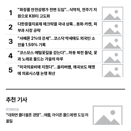
“화장품 안전성평가 전면 도입”…식약처, 전주기 지
1
원으로 K뷰티 고도화
다한증겔치료제 에크락겔 국내 상륙…동화·카켄, 피
2
부과 시장 공략
“샤페론 2%대 강세”…코스닥 약세에도 외국인 소
3
진율 1.59% 기록
“코스모스·메밀꽃길을 걷는다”…하동 북천 들녘, 꽃
4
과 노래로 물드는 가을의 하루
“미국의료비에 지쳤다”…올리버쌤, 왜곡보도 해명
5
에 의료시스템 논쟁 확산
추천 기사
IT/바이오
“대화면 폴더블폰 경쟁”…애플, 아이폰 폴드에 펜 도입 저
울질