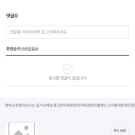
댓글
0
댓글을 작성하려면 로그인해주세요
추천순
최신순
답글순
표시할 댓글이 없습니다
매체소개
찾아오시는 길
기사제보
광고문의
제휴문의
저작권문의
불편신고
이용약관
개인정
PC 버전