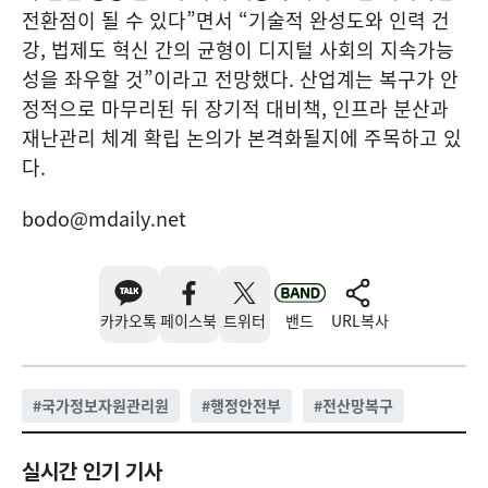
전환점이 될 수 있다”면서 “기술적 완성도와 인력 건
강, 법제도 혁신 간의 균형이 디지털 사회의 지속가능
성을 좌우할 것”이라고 전망했다. 산업계는 복구가 안
정적으로 마무리된 뒤 장기적 대비책, 인프라 분산과
재난관리 체계 확립 논의가 본격화될지에 주목하고 있
다.
bodo@mdaily.net
카카오톡
페이스북
트위터
밴드
URL복사
#
국가정보자원관리원
#
행정안전부
#
전산망복구
실시간 인기 기사