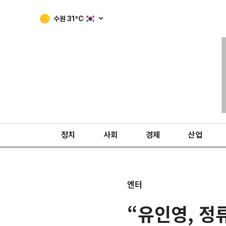
수원
31
ºC
정치
사회
경제
산업
엔터
“유인영, 정