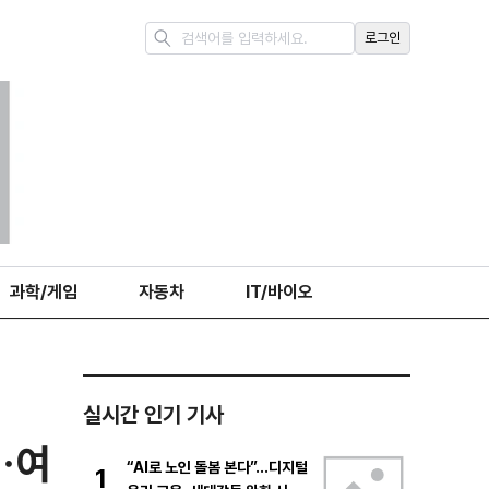
로그인
과학/게임
자동차
IT/바이오
실시간 인기 기사
…여
“AI로 노인 돌봄 본다”…디지털
1