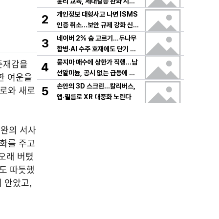
윤리 교육, 세대갈등 완화 시험
대
개인정보 대형사고 나면 ISMS
2
인증 취소…보안 규제 강화 신호
탄
네이버 2% 숨 고르기…두나무
3
합병·AI 수주 호재에도 단기 급
등 부담
존재감을
묻지마 매수에 상한가 직행…남
4
선알미늄, 공시 없는 급등에 변
한 여운을
동성 경고음
손안의 3D 스크린…칼리버스,
위로와 새로
5
앱·필름로 XR 대중화 노린다
동완의 서사
대화를 주고
“오래 버텼
서도 따듯했
 안았고,