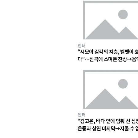
엔터
“시모야 감각의 지층, 벨벳이 
다”…신곡에 스며든 잔상→음
심장 울린 기이한 파동
엔터
“김고은, 바다 앞에 멈춰 선 심
은중과 상연 마지막→지울 수 
세월의 파동