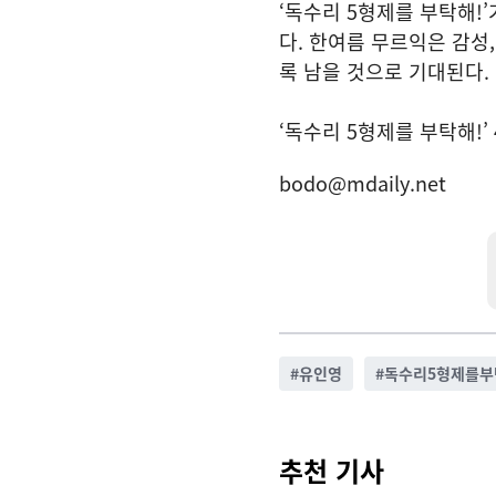
‘독수리 5형제를 부탁해!
다. 한여름 무르익은 감성
록 남을 것으로 기대된다.
‘독수리 5형제를 부탁해!’
bodo@mdaily.net
#
유인영
#
독수리5형제를부
추천 기사