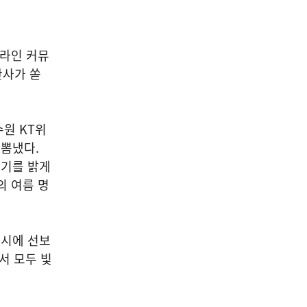
온라인 커뮤
찬사가 쏟
원 KT위
뽐냈다.
위기를 밝게
의 여름 명
동시에 선보
서 모두 빛