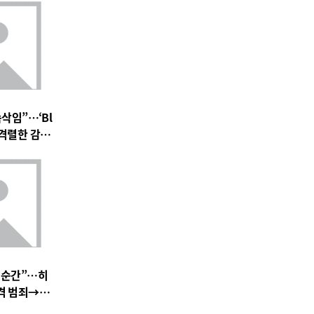
속삭임”…‘Bl
 속 격렬한 감정
 기대 고조
 순간”…히
충격 범죄→출