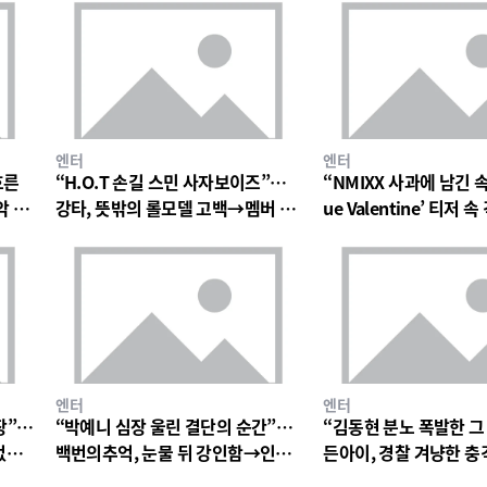
엔터
엔터
흐른
“H.O.T 손길 스민 사자보이즈”…
“NMIXX 사과에 남긴 
악 팬
강타, 뜻밖의 롤모델 고백→멤버 폭
ue Valentine’ 티저
소와 짓궂은 장난 번져
의 미로→첫 단독 콘서트
엔터
엔터
장”…
“박예니 심장 울린 결단의 순간”…
“김동현 분노 폭발한 그
없는
백번의추억, 눈물 뒤 강인함→인물
든아이, 경찰 겨냥한 
서사 폭발
연진 경악심 커진다