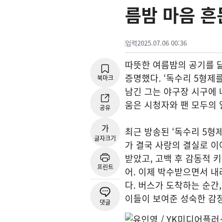
름밤 마음 흔
입력
2025.07.06 00:36
따뜻한 여름밤의 공기를 
증명했다. ‘독수리 5형제
북마크
남긴 그는 야구장 시구에 
움은 시청자와 팬 모두의 
공유
가
최근 방송된 ‘독수리 5형
글자크기
가 결국 사랑의 결실로 이
받았고, 고백 후 감동적 
프린트
어. 이제 박수받으면서 
다. 버스가 도착하는 순간
이들이 보여준 성숙한 감정
댓글